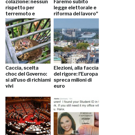
colazione: nessun
Faremo subito
rispetto per
legge elettorale e
terremoto e
riforma del lavoro”
agguato di Pesaro
Caccia, scelta
Elezioni, alla faccia
choc del Governo:
del rigore: l’Europa
si all’uso di richiami
spreca milioni di
vivi
euro