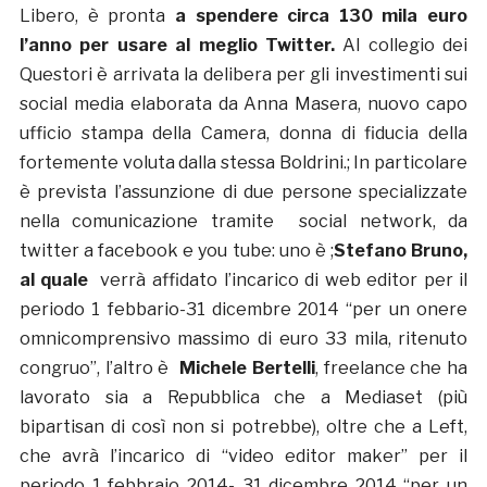
Libero, è pronta
a spendere circa 130 mila euro
l’anno per usare al meglio Twitter.
Al collegio dei
Questori è arrivata la delibera per gli investimenti sui
social media elaborata da Anna Masera, nuovo capo
ufficio stampa della Camera, donna di fiducia della
fortemente voluta dalla stessa Boldrini.; In particolare
è prevista l’assunzione di due persone specializzate
nella comunicazione tramite social network, da
twitter a facebook e you tube: uno è ;
Stefano Bruno,
al quale
verrà affidato l’incarico di web editor per il
periodo 1 febbario-31 dicembre 2014 “per un onere
omnicomprensivo massimo di euro 33 mila, ritenuto
congruo”, l’altro è
Michele Bertelli
, freelance che ha
lavorato sia a Repubblica che a Mediaset (più
bipartisan di così non si potrebbe), oltre che a Left,
che avrà l’incarico di “video editor maker” per il
periodo 1 febbraio 2014- 31 dicembre 2014 “per un