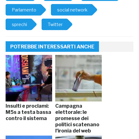
Parlamento
social network
sprechi
Twitter
POTREBBE INTERESSARTI ANCHE
Insulti e proclami:
Campagna
M5s a testa bassa
elettorale: le
contro il sistema
promesse dei
politici scatenano
l’ironia del web