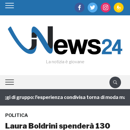
facebook
twitter
instagram
feedburn
La notizia è giovane
i di gruppo: l’esperienza condivisa torna di moda ma cam
POLITICA
Laura Boldrini spenderà 130