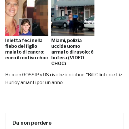
Inietta feci nella
Miami, polizia
flebo del figlio
uccide uomo
malato di cancro:
armato di rasoio: è
ecco il motivo choc
bufera (VIDEO
CHOC)
Home
»
GOSSIP
»
US rivelazioni choc: “Bill Clinton e Liz
Hurley amanti per un anno”
Da non perdere