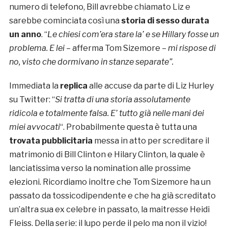
numero di telefono, Bill avrebbe chiamato Liz e
sarebbe cominciata così una
storia di sesso durata
un anno
. “
Le chiesi com’era stare la’ e se Hillary fosse un
problema. E lei
– afferma Tom Sizemore –
mi rispose di
no, visto che dormivano in stanze separate”.
Immediata la
replica
alle accuse da parte di Liz Hurley
su Twitter: “
Si tratta di una storia assolutamente
ridicola e totalmente falsa. E’ tutto già nelle mani dei
miei avvocati
“. Probabilmente questa è tutta una
trovata pubblicitaria
messa in atto per screditare il
matrimonio di Bill Clinton e Hilary Clinton, la quale è
lanciatissima verso la nomination alle prossime
elezioni. Ricordiamo inoltre che Tom Sizemore ha un
passato da tossicodipendente e che ha già screditato
un’altra sua ex celebre in passato, la maitresse Heidi
Fleiss. Della serie: il lupo perde il pelo ma non il vizio!