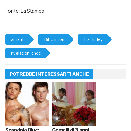
Fonte: La Stampa
amanti
Bill Clinton
Liz Hurley
rivelazioni choc
POTREBBE INTERESSARTI ANCHE
Scandalo Blue:
Gemelli di 3 anni