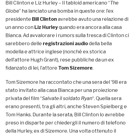
Bill Clinton e Liz Hurley – Il tabloid americano “
The
Globe
” ha lanciato una bomba in queste ore: l’ex
presidente
Bill Clinton
avrebbe avuto una relazione di
un anno con
Liz Hurley
quando era ancora alla casa
Bianca. Ad avvalorare i rumors sulla tresca di Clinton ci
sarebbero delle
registrazioni audio
della bella
modella e attrice inglese (nonché ex storica
dell’attore Hugh Grant), rese pubbliche da un ex
fidanzato di lei, l’attore
Tom Sizemore
.
Tom Sizemore ha raccontato che una sera del ’98 era
stato invitato alla casa Bianca per una proiezione
privata del film “
Salvate il soldato Ryan
“. Quella sera
erano presenti, tra gli altri, anche Steven Spielberg e
Tom Hanks. Durante la serata, Bill Clinton lo avrebbe
preso in disparte per chiedergli il numero di telefono
della Hurley, ex di Sizemore. Una volta ottenuto il