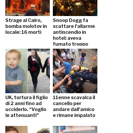
Strage al Cairo,
Snoop Dogg fa
bomba molotov in
scattare l’allarme
locale: 16 morti
antincendio in
hotel: aveva
fumato troppo
UK, tortura il figlio
11enne scavalca il
di 2 anni fino ad
cancello per
ucciderlo. “Voglio
andare dall’amico
le attenuanti”
e rimane impalato