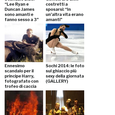
“Lee Ryan e
costretti a
Duncan James
sposarsi: “In
sono amanti e
un’altra vita erano
fanno sesso a 3”
amanti”
Ennesimo
Sochi 2014: le foto
scandalo per il
sul ghiaccio più
principe Harry,
sexy della giornata
fotografato con
(GALLERY)
trofeo di caccia