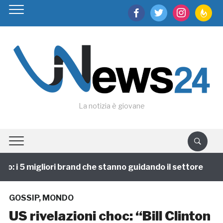
facebook
twitter
instagram
feedburn
La notizia è giovane
 i 5 migliori brand che stanno guidando il settore
1
GOSSIP
,
MONDO
US rivelazioni choc: “Bill Clinton