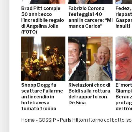
Brad Pitt compie
Fabrizio Corona
Fedez,
50 anni: ecco
festeggia i 40
rispost
l’incredibile regalo
anni in carcere: “Mi
Gasparr
di Angelina Jolie
manca Carlos”
insulti
(FOTO)
Snoop Dogg fa
Rivelazioni choc di
E’ mor
scattare l’allarme
Boldi sulla rottura
Giampi
antincendio in
del rapporto con
Beranzo
hotel: aveva
De Sica
protag
fumato troppo
del tro
e Donn
Home
»
GOSSIP
»
Paris Hilton ritorno col botto: so