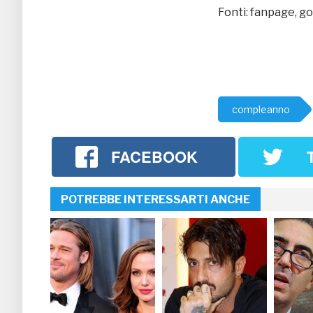
Fonti: fanpage, g
compleanno
FACEBOOK
POTREBBE INTERESSARTI ANCHE