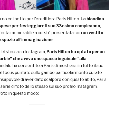
rno col botto per l’ereditiera Paris Hilton.
La biondina
spese per festeggiare il suo 33esimo compleanno
,
 festa memorabile a cui si è presentata con
un vestito
o spazio all’immaginazione
.
 lei stessa su Instagram,
Paris Hilton ha optato per un
“Barbie” che aveva uno spacco inguinale “alla
candalo ha consentito a Paris di mostrarsi in tutto il suo
al focus puntato sulle gambe particolarmente curate
onsapevole di aver dato scalpore con questo abito, Paris
serie di foto dello stesso sul suo profilo Instagram,
oto in questo modo: