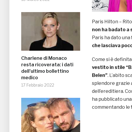
Paris Hilton – Rito
non ha badato a 
Paris ha dato una
che lasciava poc
Charlene di Monaco
Come si è definita
resta ricoverata: i dati
vestito in stile 
dell’ultimo bollettino
Belen”
. L’abito s
medico
splendore grazie 
17 Febbraio 2022
dell’ereditiera. C
ha pubblicato una 
commentando le f