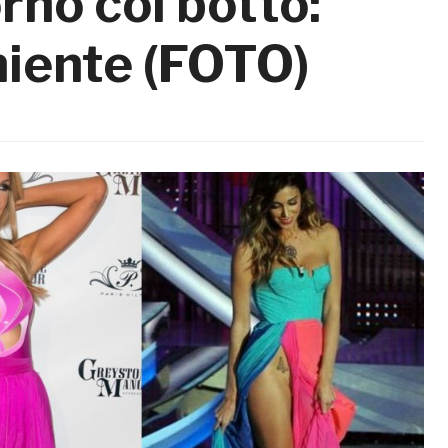
orno col botto:
 niente (FOTO)