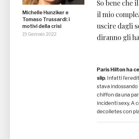
So bene che i
il mio comple
Michelle Hunziker e
Tomaso Trussardi: i
uscire dagli 
motivi della crisi
19 Gennaio 2022
diranno gli ha
Paris Hilton ha c
slip
.
Infatti l’ere
stava indossando 
chiffon da una par
incidenti sexy. A 
decolletes con pla