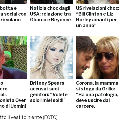
 botta e
Notizia choc dagli
US rivelazioni choc:
a social con
USA: relazione tra
“Bill Clinton e Liz
i: volano
Obama e Beyoncè
Hurley amanti per
un anno”
to
Britney Spears
Corona, la mamma
ero
accusa i suoi
si sfoga da Grillo:
li,
genitori: “Volete
“Ha una patologia,
onista Over
solo i miei soldi”
deve uscire dal
no di Uomini
carcere.
e
Aiutatelo”
tto il vestito niente (FOTO)