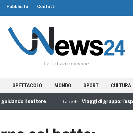
Pubblicità
Contatti
La notizia è giovane
SPETTACOLO
MONDO
SPORT
CULTURA
ando il settore
Viaggi di gruppo: l’esperie
1 annofa