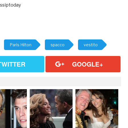
ossiptoday
Paris Hilton
spacco
vestito
TWITTER
GOOGLE+