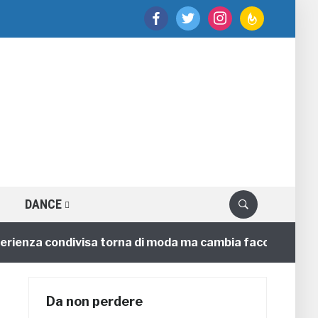
facebook
twitter
instagram
feedburner
DANCE
nza condivisa torna di moda ma cambia faccia
4 anni
Da non perdere