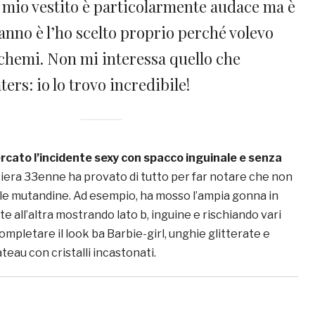
l mio vestito è particolarmente audace ma è
anno è l’ho scelto proprio perché volevo
schemi. Non mi interessa quello che
ters: io lo trovo incredibile!
ercato l’incidente sexy con spacco inguinale e senza
ditiera 33enne ha provato di tutto per far notare che non
le mutandine. Ad esempio, ha mosso l’ampia gonna in
te all’altra mostrando lato b, inguine e rischiando vari
completare il look ba Barbie-girl, unghie glitterate e
teau con cristalli incastonati.