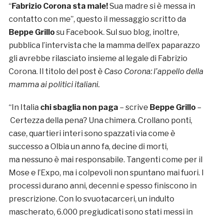
“
Fabrizio Corona sta male!
Sua madre si è messa in
contatto con me”, questo il messaggio scritto da
Beppe Grillo
su Facebook. Sul suo blog, inoltre,
pubblica l’intervista che la mamma dell’ex paparazzo
gli avrebbe rilasciato insieme al legale di Fabrizio
Corona. Il titolo del post è
Caso Corona: l’appello della
mamma ai politici italiani.
“In Italia
chi sbaglia non paga
– scrive
Beppe Grillo
–
Certezza della pena? Una chimera. Crollano ponti,
case, quartieri interi sono spazzati via come è
successo a Olbia un anno fa, decine di morti,
ma nessuno è mai responsabile. Tangenti come per il
Mose e l’Expo, ma i colpevoli non spuntano mai fuori. I
processi durano anni, decenni e spesso finiscono in
prescrizione. Con lo svuotacarceri, un indulto
mascherato, 6.000 pregiudicati sono stati messi in