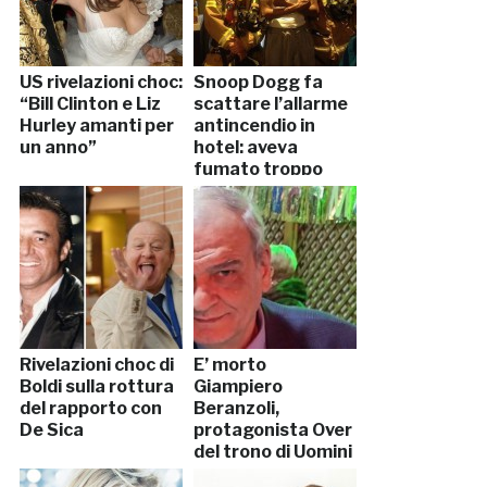
US rivelazioni choc:
Snoop Dogg fa
“Bill Clinton e Liz
scattare l’allarme
Hurley amanti per
antincendio in
un anno”
hotel: aveva
fumato troppo
Rivelazioni choc di
E’ morto
Boldi sulla rottura
Giampiero
del rapporto con
Beranzoli,
De Sica
protagonista Over
del trono di Uomini
e Donne