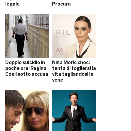
legale
Procura
Doppio suicidio in
Nina Moric choc:
poche ore: Regina
tenta di togliersi la
Coeli sotto accusa
vita tagliandosi le
vene