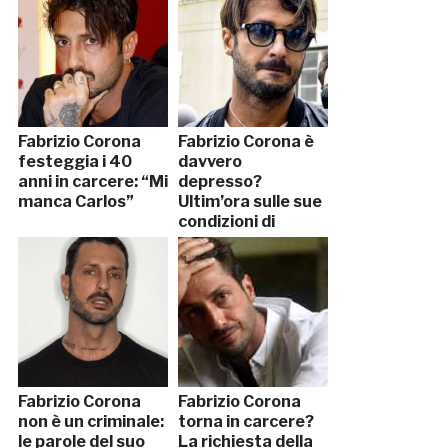
Fabrizio Corona
Fabrizio Corona è
festeggia i 40
davvero
anni in carcere: “Mi
depresso?
manca Carlos”
Ultim’ora sulle sue
condizioni di
salute
Fabrizio Corona
Fabrizio Corona
non è un criminale:
torna in carcere?
le parole del suo
La richiesta della