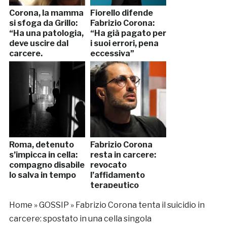
Corona, la mamma
Fiorello difende
si sfoga da Grillo:
Fabrizio Corona:
“Ha una patologia,
“Ha già pagato per
deve uscire dal
i suoi errori, pena
carcere.
eccessiva”
Aiutatelo”
(VIDEO)
Roma, detenuto
Fabrizio Corona
s’impicca in cella:
resta in carcere:
compagno disabile
revocato
lo salva in tempo
l’affidamento
terapeutico
Home
»
GOSSIP
»
Fabrizio Corona tenta il suicidio in
carcere: spostato in una cella singola