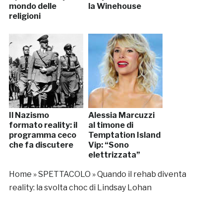
mondo delle
la Winehouse
religioni
Il Nazismo
Alessia Marcuzzi
formato reality: il
al timone di
programma ceco
Temptation Island
che fa discutere
Vip: “Sono
elettrizzata”
Home
»
SPETTACOLO
»
Quando il rehab diventa
reality: la svolta choc di Lindsay Lohan