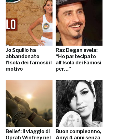
Jo Squillo ha
Raz Degan svela:
abbandonato
“Ho partecipato
l’Isola dei famosi: il
all’Isola dei Famosi
motivo
per…”
Belief: il viaggio di
Buon compleanno,
Oprah Winfrey nel
Amy: 4 anni senza