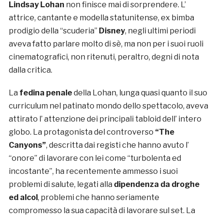
Lindsay Lohan
non finisce mai di sorprendere. L’
attrice, cantante e modella statunitense, ex bimba
prodigio della “scuderia”
Disney
, negli ultimi periodi
aveva fatto parlare molto di sè, ma non per i suoi ruoli
cinematografici, non ritenuti, peraltro, degni di nota
dalla critica.
La
fedina penale
della Lohan, lunga quasi quanto il suo
curriculum nel patinato mondo dello spettacolo, aveva
attirato l’ attenzione dei principali tabloid dell’ intero
globo. La protagonista del controverso
“The
Canyons”
, descritta dai registi che hanno avuto l’
“onore” di lavorare con lei come “turbolenta ed
incostante”, ha recentemente ammesso i suoi
problemi di salute, legati alla
dipendenza da droghe
ed alcol
, problemi che hanno seriamente
compromesso la sua capacità di lavorare sul set. La