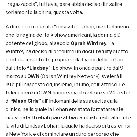
“ragazzaccia”, tuttavia, pare abbia deciso di risalire
seriamente la china, questa volta.
A dare una mano alla “rinsavita” Lohan, nientedimeno
che la regina dei talk show americani, la donna più
potente del globo, al secolo
Oprah Winfrey
. La
Winfrey ha deciso di produrre un
docu-reality
di otto
puntate incentrato proprio sulla figura della Lohan,
dal titolo
“Lindsay”
. Lo show, in onda a partire dal 9
marzo su
OWN
(Oprah Winfrey Network), svelerà il
lato più nascosto ed, insieme, intimo, dell’ attrice. Le
telecamere di OWN hanno seguito 24 ore su 24 la star
di
“Mean Girls”
all’ indomani della sua uscita dalla
clinica, nella quale la Lohan era stata forzatamente
ricoverata. Il
rehab
pare abbia cambiato radicalmente
la vita di Lindsay Lohan, la quale ha deciso di trasferirsi
a New York e di cominciare un duro percorso che