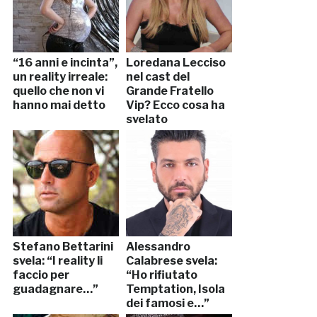
“16 anni e incinta”,
Loredana Lecciso
un reality irreale:
nel cast del
quello che non vi
Grande Fratello
hanno mai detto
Vip? Ecco cosa ha
svelato
Stefano Bettarini
Alessandro
svela: “I reality li
Calabrese svela:
faccio per
“Ho rifiutato
guadagnare…”
Temptation, Isola
dei famosi e…”