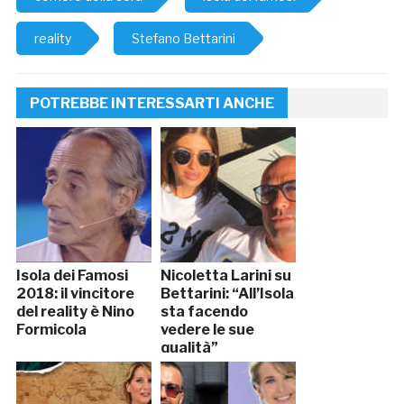
reality
Stefano Bettarini
POTREBBE INTERESSARTI ANCHE
Isola dei Famosi
Nicoletta Larini su
2018: il vincitore
Bettarini: “All’Isola
del reality è Nino
sta facendo
Formicola
vedere le sue
qualità”