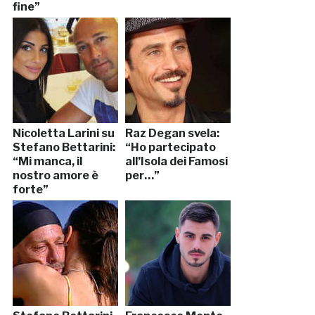
fine”
Nicoletta Larini su
Raz Degan svela:
Stefano Bettarini:
“Ho partecipato
“Mi manca, il
all’Isola dei Famosi
nostro amore è
per…”
forte”