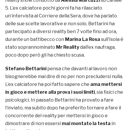
reality show condotto da
Alessia Marcuzzi
su Canale
5. L’ex calciatore pochi giorni fa ha rilasciato
un’intervista al Corriere della Sera, dove ha parlato
delle sue scelte lavorative e non solo. Bettarini ha
partecipato a diversi reality ben 7 volte fino ad ora,
durante un battibecco con
Marina La Rosa
sull’Isola è
stato soprannominato
Mr Reality
dall’ex naufraga,
poco dopo però gli ha chiesto scusa.
Stefano Bettarini
pensa che davanti al lavoro non
bisognerebbe mai dire di no per non precludersi nulla.
L’ex calciatore ha poi fatto sapere che
ama mettersi
in gioco e mettere alla prova i suoi limiti
, sia fisici che
psicologici. In passato Bettarini ha provato a fare
l’inviato, ma subito dopo ha preferito tornare a fare il
concorrente del reality per mettersi in gioco e
dimostrare di non essersi
mai montato la testa
in