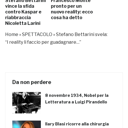
Stefano Bettarini
Francesco Monte
vince la sfida
pronto per un
contro Kaspar e
nuovo reality: ecco
riabbraccia
cosa ha detto
Nicoletta Larini
Home
»
SPETTACOLO
»
Stefano Bettarini svela:
“I reality li faccio per guadagnare…”
Da non perdere
8 novembre 1934, Nobel per la
Letteratura a Luigi Pirandello
Ilary Blasi ricorre alla chirurgia