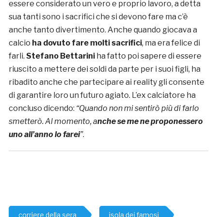
essere considerato un vero e proprio lavoro, a detta
sua tanti sono i sacrifici che si devono fare ma c’è
anche tanto divertimento. Anche quando giocava a
calcio
ha dovuto fare molti sacrifici
, ma era felice di
farli.
Stefano Bettarini
ha fatto poi sapere di essere
riuscito a mettere dei soldi da parte per i suoi figli, ha
ribadito anche che partecipare ai reality gli consente
di garantire loro un futuro agiato. L’ex calciatore ha
concluso dicendo:
“Q
uando non mi sentirò più di farlo
smetterò. Al momento, a
nche se me ne proponessero
uno all’anno lo farei
”
.
corriere della sera
isola dei famosi