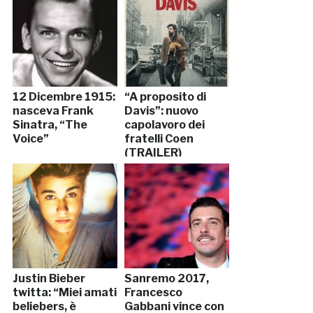
12 Dicembre 1915:
“A proposito di
nasceva Frank
Davis”: nuovo
Sinatra, “The
capolavoro dei
Voice”
fratelli Coen
(TRAILER)
Justin Bieber
Sanremo 2017,
twitta: “Miei amati
Francesco
beliebers, è
Gabbani vince con