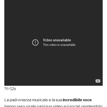
?t=12s
La padronanza musicale e la sua
incredibile voce
hanno reso virale ogni suo video sui social, rendendolo