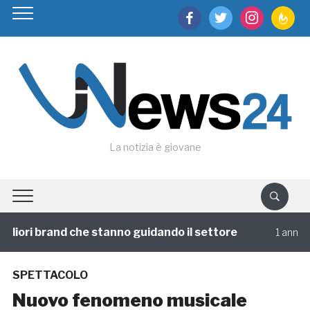
facebook
twitter
instagram
feedburn
La notizia è giovane
iori brand che stanno guidando il settore
V
1 annofa
SPETTACOLO
Nuovo fenomeno musicale