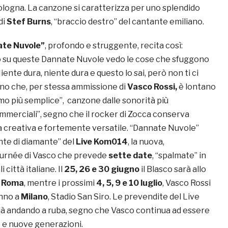
Bologna. La canzone si caratterizza per uno splendido
di
Stef Burns
, “braccio destro” del cantante emiliano.
te Nuvole”
, profondo e struggente, recita così:
su queste Dannate Nuvole vedo le cose che sfuggono
iente dura, niente dura e questo lo sai, però non ti ci
rano che, per stessa ammissione di
Vasco Rossi,
è lontano
omo più semplice”, canzone dalle sonorità più
ommerciali”, segno che il rocker di Zocca conserva
a creativa e fortemente versatile. “Dannate Nuvole”
nte di diamante” del
Live Kom014
, la nuova,
urnée di Vasco che prevede
sette date
, “spalmate” in
i città italiane. Il
25, 26 e 30 giugno
il Blasco sarà allo
Roma
, mentre i prossimi
4, 5, 9 e 10 luglio
, Vasco Rossi
anno a
Milano
, Stadio San Siro. Le prevendite del Live
à andando a ruba, segno che Vasco continua ad essere
 e nuove generazioni.