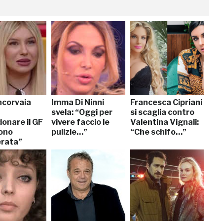
ncorvaia
Imma Di Ninni
Francesca Cipriani
svela: “Oggi per
si scaglia contro
onare il GF
vivere faccio le
Valentina Vignali:
Sono
pulizie…”
“Che schifo…”
rata”