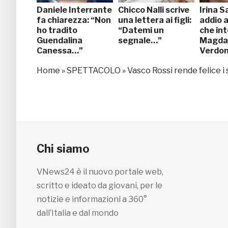
Daniele Interrante
Chicco Nalli scrive
Irina S
fa chiarezza: “Non
una lettera ai figli:
addio a
ho tradito
“Datemi un
che in
Guendalina
segnale…”
Magda n
Canessa…”
Verdo
Home
»
SPETTACOLO
»
Vasco Rossi rende felice i 
Chi siamo
VNews24 è il nuovo portale web,
scritto e ideato da giovani, per le
notizie e informazioni a 360°
dall’Italia e dal mondo