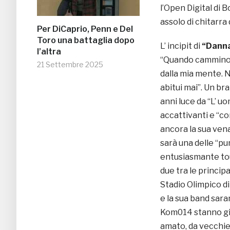
l’Open Digital di 
assolo di chitarra 
Per DiCaprio, Penn e Del
Toro una battaglia dopo
L’ incipit di
“Danna
l’altra
“Quando cammino 
21 Settembre 2025
dalla mia mente. N
abitui mai”. Un b
anni luce da “L’ u
accattivanti e “c
ancora la sua ven
sarà una delle “pu
entusiasmante to
due tra le principal
Stadio Olimpico di
e la sua band sar
Kom014 stanno gi
amato, da vecchie