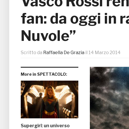
Vasco Rossi rend
fan: da oggi in
Nuvole”
Scritto da
Raffaella De Grazia
il
14 Marzo 2014
More in SPETTACOLO:
Supergirl: un universo