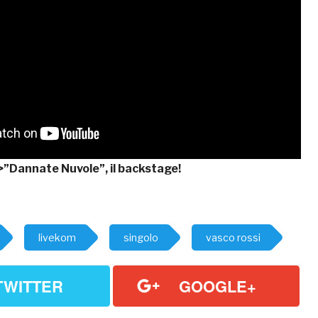
”Dannate Nuvole”, il backstage!
livekom
singolo
vasco rossi
TWITTER
GOOGLE+