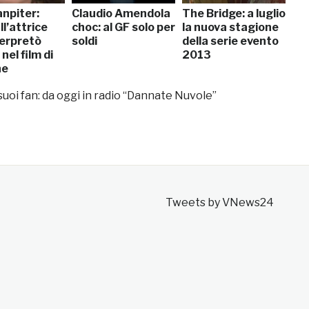
anpiter:
Claudio Amendola
The Bridge: a luglio
ll’attrice
choc: al GF solo per
la nuova stagione
terpretò
soldi
della serie evento
el film di
2013
ne
suoi fan: da oggi in radio “Dannate Nuvole”
Tweets by VNews24