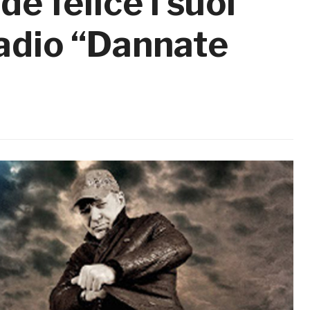
e felice i suoi
 radio “Dannate