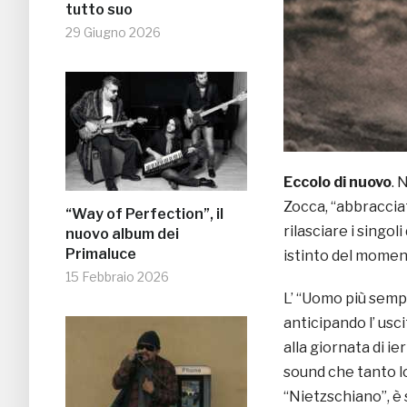
tutto suo
29 Giugno 2026
Eccolo di nuovo
. 
Zocca, “abbracciat
“Way of Perfection”, il
rilasciare i singol
nuovo album dei
Primaluce
istinto del momen
15 Febbraio 2026
L’ “Uomo più sempl
anticipando l’ usci
alla giornata di ie
sound che tanto l
“Nietzschiano”, è 