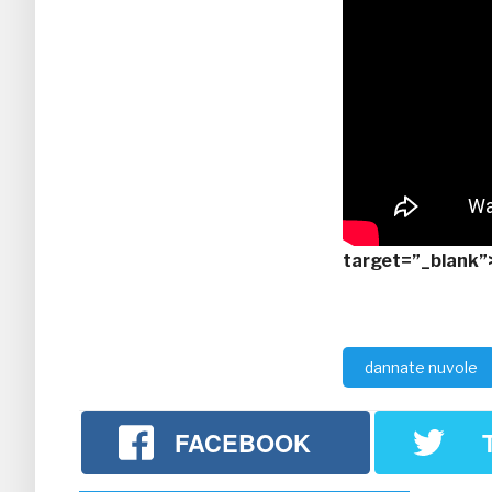
target=”_blank”>
dannate nuvole
FACEBOOK