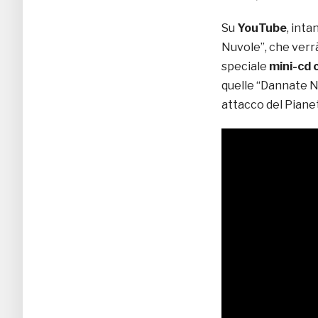
Su
YouTube
, inta
Nuvole”, che verrà
speciale
mini-cd 
quelle “Dannate Nu
attacco del Pianeta