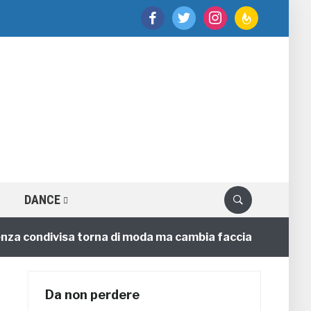
facebook
twitter
instagram
feedburner
DANCE
 condivisa torna di moda ma cambia faccia
C
4 annifa
Da non perdere