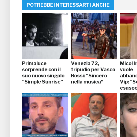
POTREBBE INTERESSARTI ANCHE
Primaluce
Venezia 72,
Micol I
sorprende con il
tripudio per Vasco
vuole
suo nuovo singolo
Rossi: “Sincero
abband
“Simple Sunrise”
nella musica”
Vip: “
esaspe