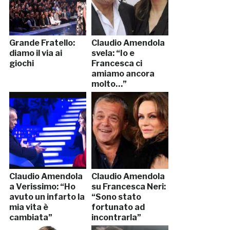
Grande Fratello:
Claudio Amendola
diamo il via ai
svela: “Io e
giochi
Francesca ci
amiamo ancora
molto…”
Claudio Amendola
Claudio Amendola
a Verissimo: “Ho
su Francesca Neri:
avuto un infarto la
“Sono stato
mia vita è
fortunato ad
cambiata”
incontrarla”