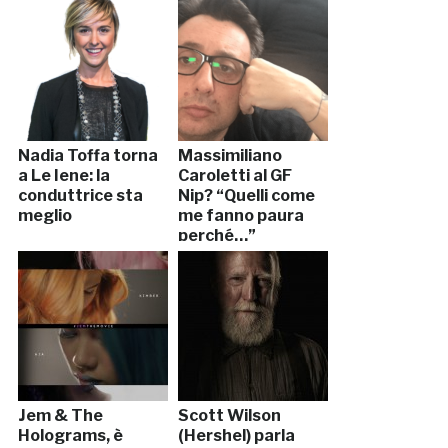
Nadia Toffa torna
Massimiliano
a Le Iene: la
Caroletti al GF
conduttrice sta
Nip? “Quelli come
meglio
me fanno paura
perché…”
Jem & The
Scott Wilson
Holograms, è
(Hershel) parla