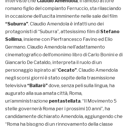
interviste che
Claudio Amendola
, il famoso attore
romano figlio del compianto Ferruccio, sta rilasciando
in occasione dell’uscita imminente nelle sale del film
“Suburra”
. Claudio Amendola è infatti uno dei
protagonisti di “Suburra”, attesissimo film di
Stefano
Sollima
, insieme con Pierfrancesco Favino ed Elio
Germano. Claudio Amendola nell’adattamento
cinematografico dell’omonimo libro di Carlo Bonini e di
Giancarlo De Cataldo, interpreta il ruolo di un
personaggio ispirato al “
Cecato”
. Claudio Amendola
negli scorsi giorni è stato ospite della trasmissione
televisiva
“Ballarò”
dove, senza peli sulla lingua, ha
augurato alla sua amata città, Roma,
un’amministrazione
pentastellata
. “Il Movimento 5
stelle governerà Roma per i prossimi 10 anni”, ha
candidamente dichiarato Amendola, aggiungendo che
“Roma ha bisogno di un rinnovamento della classe