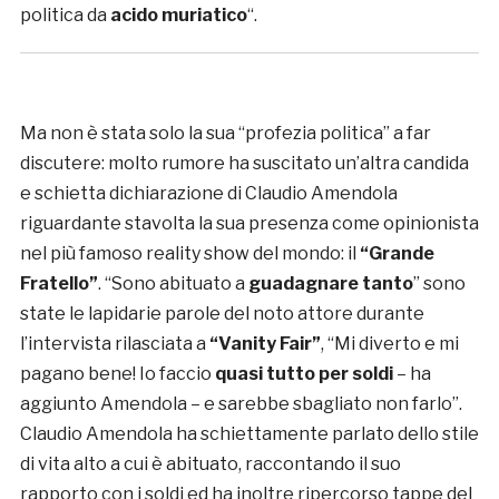
politica da
acido muriatico
“.
Ma non è stata solo la sua “profezia politica” a far
discutere: molto rumore ha suscitato un’altra candida
e schietta dichiarazione di Claudio Amendola
riguardante stavolta la sua presenza come opinionista
nel più famoso reality show del mondo: il
“Grande
Fratello”
. “Sono abituato a
guadagnare tanto
” sono
state le lapidarie parole del noto attore durante
l’intervista rilasciata a
“Vanity Fair”
, “Mi diverto e mi
pagano bene! Io faccio
quasi tutto per soldi
– ha
aggiunto Amendola – e sarebbe sbagliato non farlo”.
Claudio Amendola ha schiettamente parlato dello stile
di vita alto a cui è abituato, raccontando il suo
rapporto con i soldi ed ha inoltre ripercorso tappe del