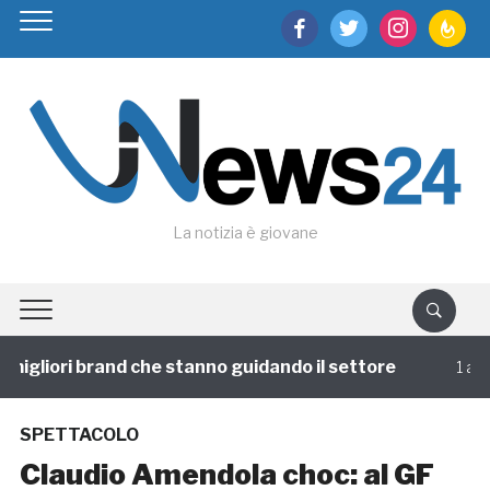
facebook
twitter
instagram
feedburn
La notizia è giovane
igliori brand che stanno guidando il settore
1 annofa
SPETTACOLO
Claudio Amendola choc: al GF