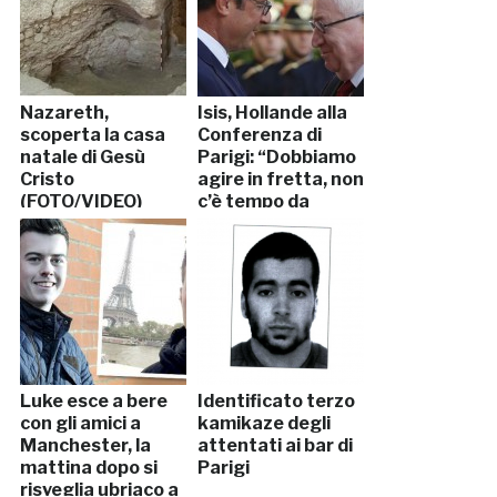
Nazareth,
Isis, Hollande alla
scoperta la casa
Conferenza di
natale di Gesù
Parigi: “Dobbiamo
Cristo
agire in fretta, non
(FOTO/VIDEO)
c’è tempo da
perdere”
Luke esce a bere
Identificato terzo
con gli amici a
kamikaze degli
Manchester, la
attentati ai bar di
mattina dopo si
Parigi
risveglia ubriaco a