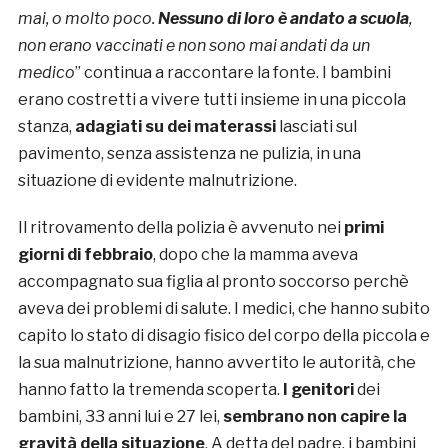
mai, o molto poco.
Nessuno di loro è andato a scuola
,
non erano vaccinati e non sono mai andati da un
medico
” continua a raccontare la fonte. I bambini
erano costretti a vivere tutti insieme in una piccola
stanza,
adagiati su dei materassi
lasciati sul
pavimento, senza assistenza ne pulizia, in una
situazione di evidente malnutrizione.
Il ritrovamento della polizia è avvenuto nei
primi
giorni di febbraio
, dopo che la mamma aveva
accompagnato sua figlia al pronto soccorso perchè
aveva dei problemi di salute. I medici, che hanno subito
capito lo stato di disagio fisico del corpo della piccola e
la sua malnutrizione, hanno avvertito le autorità, che
hanno fatto la tremenda scoperta.
I genitori
dei
bambini, 33 anni lui e 27 lei,
sembrano non capire la
gravità della situazione
. A detta del padre, i bambini