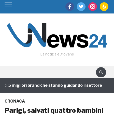
facebook
twitter
instagram
feedburn
La notizia è giovane
i 5 migliori brand che stanno guidando il settore
1 
CRONACA
Parigi, salvati quattro bambini