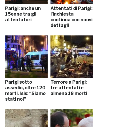
Parigi: anche un
Attentati di Parigi:
15enne tra gli
l’inchiesta
attentatori
continua con nuovi
dettagli
Parigi sotto
Terrore a Parigi:
assedio, oltre 120
tre attentati e
morti. Isis: “Siamo
almeno 18 morti
stati noi”