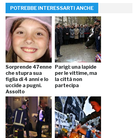
POTREBBE INTERESSARTI ANCHE
Sorprende 47enne
Parigi: una lapide
che stupra sua
per le vittime, ma
figlia di 4 anni e lo
la città non
uccide a pugni.
partecipa
Assolto