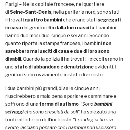
Parigi – Nella capitale francese, nel quartiere
di
Seine-Sant-Denis
, nella periferia nord, sono stati
ritrovati
quattro bambini
che erano stati
segregati
in casa
dai genitori
fin dalla loro nascita
. I bambini
hanno due mesi, due, cinque e sei anni. Secondo
quanto riporta la stampa francese, i bambini
non
sarebbero mai usciti di casa e due di loro sono
disabili
. Quando la polizia li ha trovati, i piccoli erano in
uno
stato di abbandono e denutrizione
evidenti. I
genitori sono ovviamente in stato di arresto.
I due bambini più grandi, di sei e cinque anni,
riuscirebbero a mala pena a parlare e camminare e
soffrono di una
forma di autismo
. “
Sono
bambini
selvaggi
che sono cresciuti da soli
” ha spiegato una
fonte all’interno dell’inchiesta. “
Le indagini fin ora
svolte, lasciano pensare che i bambini non uscissero