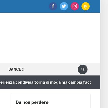
facebook
twitter
instagram
feedburner
DANCE
enza condivisa torna di moda ma cambia faccia
4 anni
Da non perdere