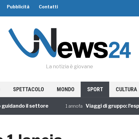
Pubblicità
Contatti
La notizia è giovane
SPETTACOLO
MONDO
SPORT
CULTURA
ando il settore
Viaggi di gruppo: l’esperi
1 annofa