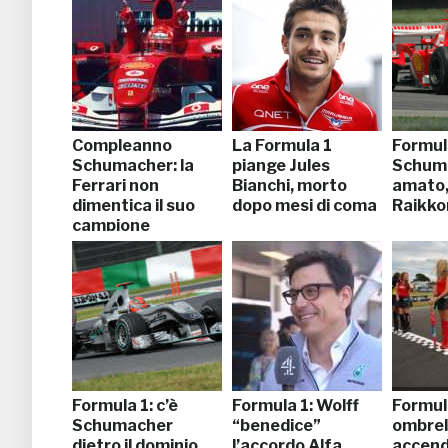
Compleanno
La Formula 1
Formula
Schumacher: la
piange Jules
Schuma
Ferrari non
Bianchi, morto
amato,
dimentica il suo
dopo mesi di coma
Raikko
campione
Formula 1: c’è
Formula 1: Wolff
Formul
Schumacher
“benedice”
ombrell
dietro il dominio
l’accordo Alfa
accende