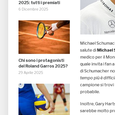
2025: tutti i premiati
6 Dicembre 2025
Michael Schumache
salute di
Michael
medico per il Mondi
Chi sono i protagonisti
quale invita i fan 
del Roland Garros 2025?
di Schumacher non 
29 Aprile 2025
tempo più è diffic
campione si trovi
probabile.
Inoltre, Gary Har
sarebbe molto pro