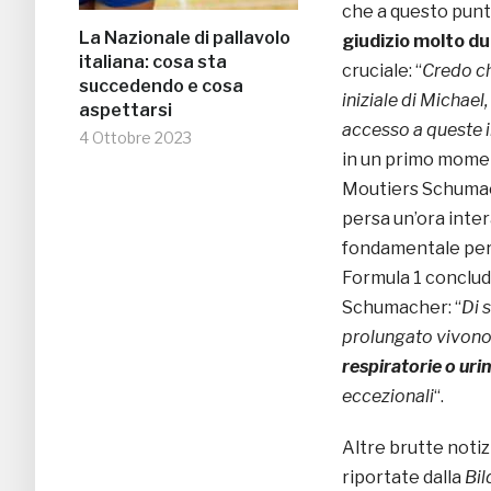
che a questo pun
La Nazionale di pallavolo
giudizio molto du
italiana: cosa sta
cruciale: “
Credo ch
succedendo e cosa
iniziale di Michael
aspettarsi
accesso a queste 
4 Ottobre 2023
in un primo momen
Moutiers Schumach
persa un’ora inter
fondamentale per e
Formula 1 conclud
Schumacher: “
Di 
prolungato vivono 
respiratorie o uri
eccezionali
“.
Altre brutte notiz
riportate dalla
Bil