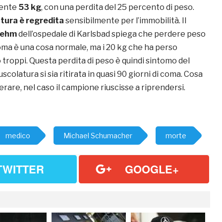
mente
53 kg
, con una perdita del 25 percento di peso.
tura è regredita
sensibilmente per l’immobilità. Il
iehm
dell’ospedale di Karlsbad spiega che perdere peso
coma è una cosa normale, ma i 20 kg che ha perso
roppi. Questa perdita di peso è quindi sintomo del
scolatura si sia ritirata in quasi 90 giorni di coma. Cosa
rare, nel caso il campione riuscisse a riprendersi.
medico
Michael Schumacher
morte
TWITTER
GOOGLE+