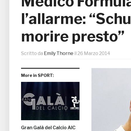
Medico Formula
l’allarme: “Sc
morire presto”
Scritto da
Emily Thorne
il
26 Marzo 2014
More in SPORT:
Gran Galà del Calcio AIC