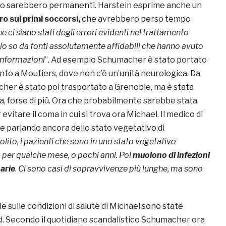
to sarebbero permanenti. Harstein esprime anche un
ro sui primi soccorsi,
che avrebbero perso tempo
e ci siano stati degli errori evidenti nel trattamento
, lo so da fonti assolutamente affidabili che hanno avuto
informazioni
”. Ad esempio Schumacher è stato portato
to a Moutiers, dove non c’è un’unità neurologica. Da
er è stato poi trasportato a Grenoble, ma è stata
a, forse di più. Ora che probabilmente sarebbe stata
vitare il coma in cui si trova ora Michael. Il medico di
e parlando ancora dello stato vegetativo di
solito, i pazienti che sono in uno stato vegetativo
per qualche mese, o pochi anni. Poi
muoiono di infezioni
narie
. Ci sono casi di sopravvivenze più lunghe, ma sono
ie sulle condizioni di salute di Michael sono state
d
. Secondo il quotidiano scandalistico Schumacher ora