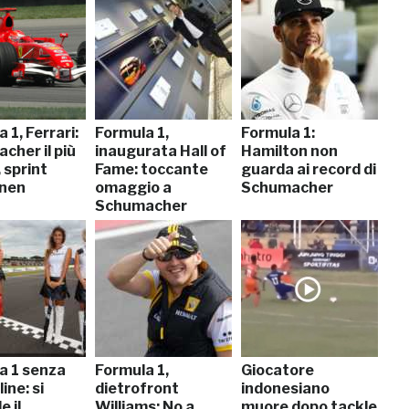
 1, Ferrari:
Formula 1,
Formula 1:
cher il più
inaugurata Hall of
Hamilton non
 sprint
Fame: toccante
guarda ai record di
nen
omaggio a
Schumacher
Schumacher
a 1 senza
Formula 1,
Giocatore
ine: si
dietrofront
indonesiano
 il
Williams: No a
muore dopo tackle