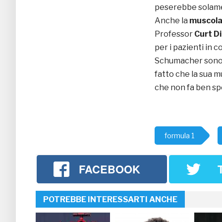
peserebbe sola
Anche la
muscola
Professor
Curt D
per i pazienti in 
Schumacher sono t
fatto che la sua mu
che non fa ben spe
formula 1
FACEBOOK
POTREBBE INTERESSARTI ANCHE