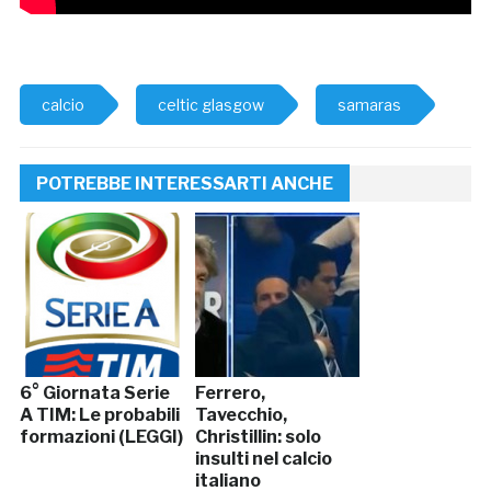
calcio
celtic glasgow
samaras
POTREBBE INTERESSARTI ANCHE
6° Giornata Serie
Ferrero,
A TIM: Le probabili
Tavecchio,
formazioni (LEGGI)
Christillin: solo
insulti nel calcio
italiano