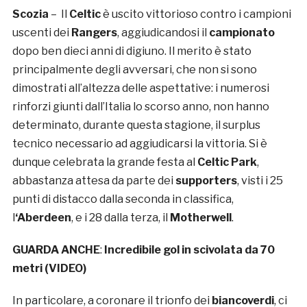
Scozia
– Il
Celtic
è uscito vittorioso contro i campioni
uscenti dei
Rangers
, aggiudicandosi il
campionato
dopo ben dieci anni di digiuno. Il merito è stato
principalmente degli avversari, che non si sono
dimostrati all’altezza delle aspettative: i numerosi
rinforzi giunti dall’Italia lo scorso anno, non hanno
determinato, durante questa stagione, il surplus
tecnico necessario ad aggiudicarsi la vittoria. Si è
dunque celebrata la grande festa al
Celtic Park
,
abbastanza attesa da parte dei
supporters
, visti i 25
punti di distacco dalla seconda in classifica,
l
‘Aberdeen
, e i 28 dalla terza, il
Motherwell
.
GUARDA ANCHE
:
Incredibile gol in scivolata da 70
metri (VIDEO)
In particolare, a coronare il trionfo dei
biancoverdi
, ci