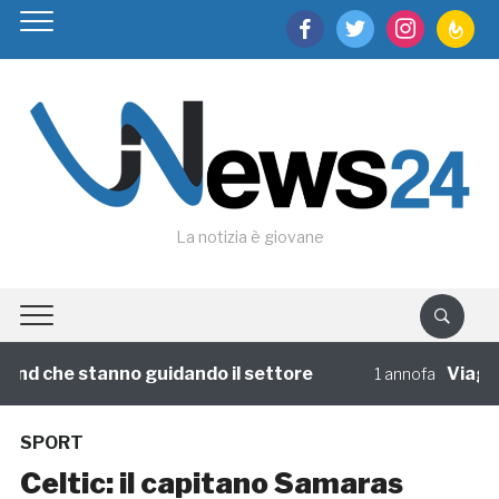
facebook
twitter
instagram
feedburn
La notizia è giovane
nd che stanno guidando il settore
Viaggi di
1 annofa
SPORT
Celtic: il capitano Samaras