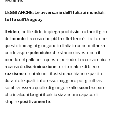
festante.
LEGGI ANCHE:
Le avversarie dell’Italia ai mondiali:
tutto sull’Uruguay
Il
video
, inutile dirlo, impiega pochissimo a fare il giro
del
mondo
. La cosa che più fa riflettere è il fatto che
queste immagini giungano in Italia in concomitanza
con le aspre
polemiche
che stanno investendo il
mondo del pallone in questo periodo. Tra curve chiuse
a causa di
discriminazione
territoriale e di bieco
razzismo
, di cui alcuni tifosi si macchiano, e partite
durante le quali l’interesse maggiore per gli ultras
sembra essere quello di giungere allo
scontro
, pare
che in alcuni luoghi il calcio sia ancora capace di
stupire
positivamente
.