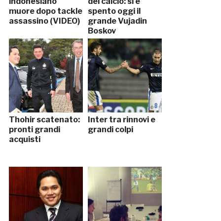
indonesiano
del calcio: si è
muore dopo tackle
spento oggi il
assassino (VIDEO)
grande Vujadin
Boskov
Thohir scatenato:
Inter tra rinnovi e
pronti grandi
grandi colpi
acquisti