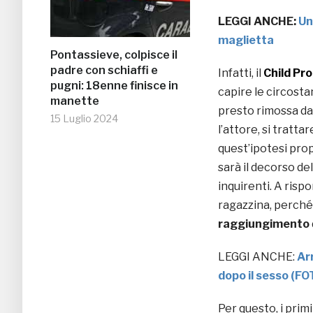
LEGGI ANCHE:
Un
maglietta
Pontassieve, colpisce il
padre con schiaffi e
Infatti, il
Child Pr
pugni: 18enne finisce in
capire le circost
manette
presto rimossa dal
15 Luglio 2024
l’attore, si tratt
quest’ipotesi prop
sarà il decorso de
inquirenti. A risp
ragazzina, perché 
raggiungimento
LEGGI ANCHE:
Ar
dopo il sesso (FO
Per questo, i prim