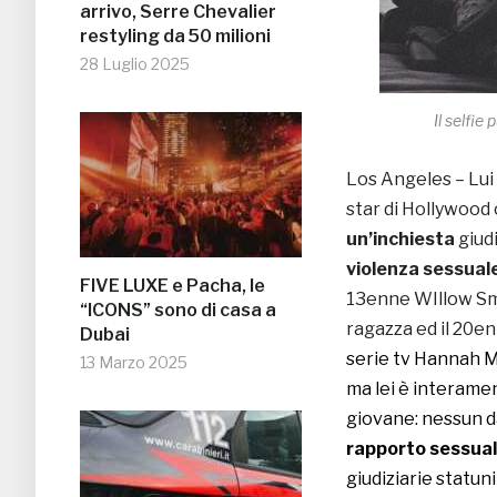
arrivo, Serre Chevalier
restyling da 50 milioni
28 Luglio 2025
Il selfie
Los Angeles – Lui 
star di Hollywood
un’inchiesta
giudi
violenza sessual
FIVE LUXE e Pacha, le
13enne WIllow Sm
“ICONS” sono di casa a
ragazza ed il 20e
Dubai
serie tv Hannah Mo
13 Marzo 2025
ma lei è interame
giovane: nessun 
rapporto sessua
giudiziarie statuni