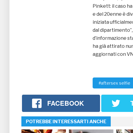
Pinkett: il caso h
e del 20enne è div
iniziata ufficialm
dal dipartimento”
d’informazione sta
ha già attirato n
aggiornati con V
#aftersex selfie
FACEBOOK
POTREBBE INTERESSARTI ANCHE