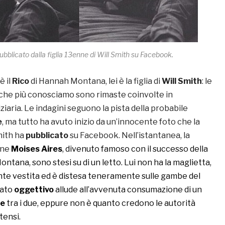
 pubblicato dalla figlia 13enne di Will Smith su Facebook.
è il
Rico
di Hannah Montana, lei è la figlia di
Will Smith
: le
 che più conosciamo sono rimaste coinvolte in
ziaria. Le indagini seguono la pista della probabile
e
, ma tutto ha avuto inizio da un’innocente foto che la
ith ha
pubblicato
su Facebook. Nell’istantanea, la
nne
Moises Aires
, divenuto famoso con il successo della
ntana, sono stesi su di un letto. Lui non ha la maglietta,
nte vestita ed è distesa teneramente sulle gambe del
dato
oggettivo
allude all’avvenuta consumazione di un
le
tra i due, eppure non è quanto credono le autorità
tensi.