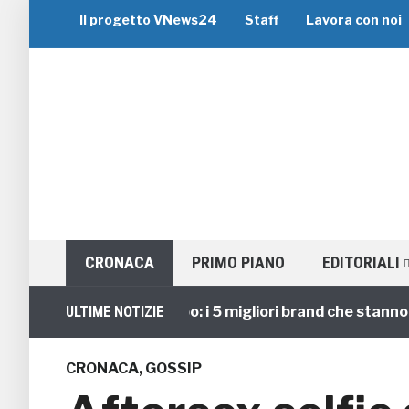
Il progetto VNews24
Staff
Lavora con noi
CRONACA
PRIMO PIANO
EDITORIALI
Viaggi di Gruppo: i 5 migliori brand che stanno guid
ULTIME NOTIZIE
CRONACA
,
GOSSIP