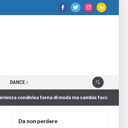
facebook
twitter
instagram
feedburner
DANCE
nza condivisa torna di moda ma cambia faccia
4 anni
Da non perdere