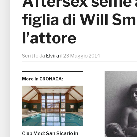
Aftersex selfie 
figlia di Will S
l’attore
Scritto da
Elvira
il
23 Maggio 2014
More in CRONACA:
Club Med: San Sicario in