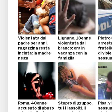
Violentata dal
Lignano, 18enne
Pietro
padre per anni,
violentata dal
arresta
ragazzina resta
branco: era in
fratell
incinta: la madre
vacanza con la
di viol
nega
famiglia
sessua
Roma, 40enne
Stupro di gruppo,
Pisa, v
accusato di abuso
tutti assolti. Il
sessua