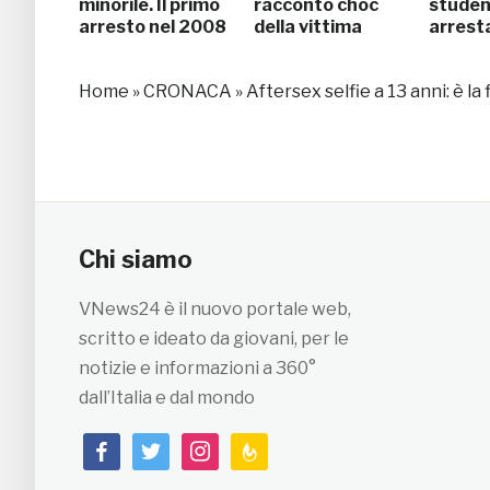
minorile. Il primo
racconto choc
studen
arresto nel 2008
della vittima
arrest
Home
»
CRONACA
»
Aftersex selfie a 13 anni: è la 
Chi siamo
VNews24 è il nuovo portale web,
scritto e ideato da giovani, per le
notizie e informazioni a 360°
dall’Italia e dal mondo
facebook
twitter
instagram
feedburner