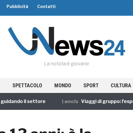
Pubblicità
Contatti
La notizia è giovane
SPETTACOLO
MONDO
SPORT
CULTURA
ando il settore
Viaggi di gruppo: l’esperie
1 annofa