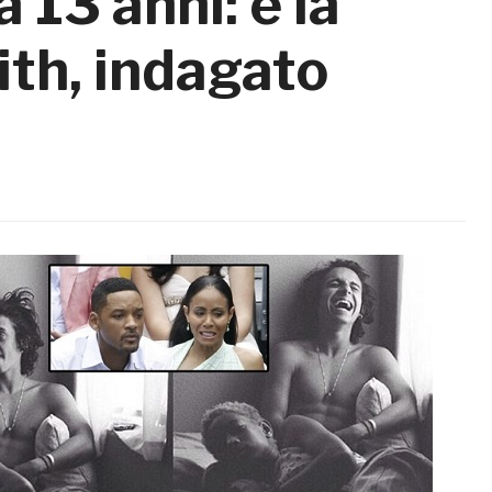
a 13 anni: è la
mith, indagato