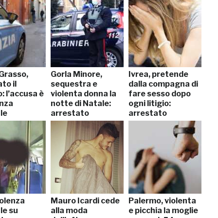
 Grasso,
Gorla Minore,
Ivrea, pretende
to il
sequestra e
dalla compagna di
o: l’accusa è
violenta donna la
fare sesso dopo
enza
notte di Natale:
ogni litigio:
le
arrestato
arrestato
iolenza
Mauro Icardi cede
Palermo, violenta
le su
alla moda
e picchia la moglie