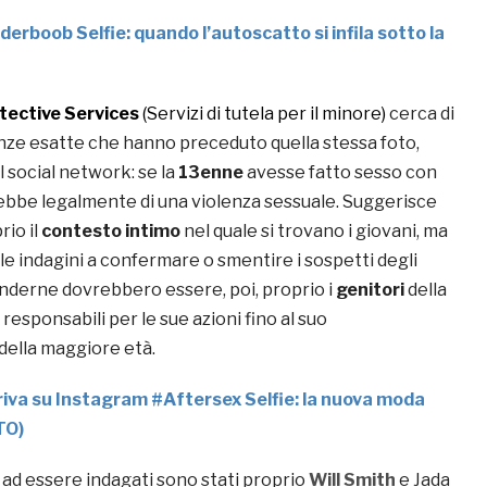
derboob Selfie: quando l’autoscatto si infila sotto la
otective Services
(Servizi di tutela per il minore)
cerca di
anze esatte che hanno preceduto quella stessa foto,
 social network: se la
13enne
avesse fatto sesso con
arebbe legalmente di una violenza sessuale. Suggerisce
rio il
contesto intimo
nel quale si trovano i giovani, ma
lle indagini a confermare o smentire i sospetti degli
onderne dovrebbero essere, poi, proprio i
genitori
della
responsabili per le sue azioni fino al suo
della maggiore età.
riva su Instagram #Aftersex Selfie: la nuova moda
TO)
i ad essere indagati sono stati proprio
Will Smith
e Jada