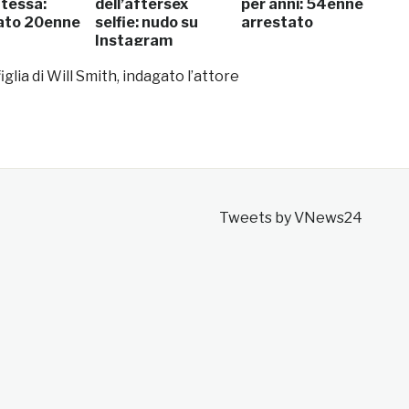
tessa:
dell’aftersex
per anni: 54enne
ato 20enne
selfie: nudo su
arrestato
Instagram
figlia di Will Smith, indagato l’attore
Tweets by VNews24