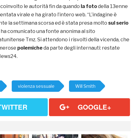
a coinvolto le autorità fin da quando
la foto
della 13enne
entata virale e ha girato l’intero web. “L’indagine è
ente la settimana scorsa ed è stata presa molto
sul serio
, ha comunicato una fonte anonima al sito
tunitense Tmz. Si attendono i risvolti della vicenda, che
umerose
polemiche
da parte degli internauti: restate
News24.
violenza sessuale
Will Smith
TWITTER
GOOGLE+