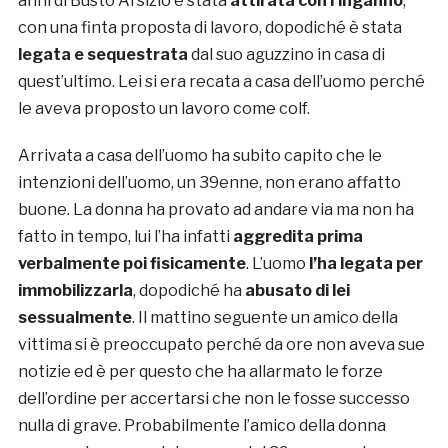
anni di Busto Arsizio è stata
attirata con l’inganno
,
con una finta proposta di lavoro, dopodiché è stata
legata e sequestrata
dal suo aguzzino in casa di
quest’ultimo. Lei si era recata a casa dell’uomo perché
le aveva proposto un lavoro come colf.
Arrivata a casa dell’uomo ha subito capito che le
intenzioni dell’uomo, un 39enne, non erano affatto
buone. La donna ha provato ad andare via ma non ha
fatto in tempo, lui l’ha infatti
aggredita prima
verbalmente poi fisicamente
. L’uomo
l’ha legata per
immobilizzarla
, dopodiché ha
abusato di lei
sessualmente
. Il mattino seguente un amico della
vittima si è preoccupato perché da ore non aveva sue
notizie ed è per questo che ha allarmato le forze
dell’ordine per accertarsi che non le fosse successo
nulla di grave. Probabilmente l’amico della donna