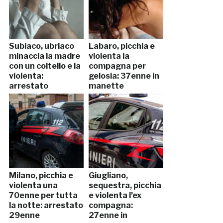
Subiaco, ubriaco
Labaro, picchia e
minaccia la madre
violenta la
con un coltello e la
compagna per
violenta:
gelosia: 37enne in
arrestato
manette
Milano, picchia e
Giugliano,
violenta una
sequestra, picchia
70enne per tutta
e violenta l’ex
la notte: arrestato
compagna:
29enne
27enne in