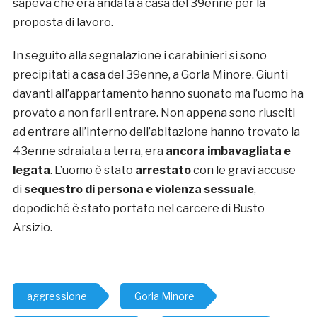
sapeva che era andata a casa del 39enne per la
proposta di lavoro.
In seguito alla segnalazione i carabinieri si sono
precipitati a casa del 39enne, a Gorla Minore. Giunti
davanti all’appartamento hanno suonato ma l’uomo ha
provato a non farli entrare. Non appena sono riusciti
ad entrare all’interno dell’abitazione hanno trovato la
43enne sdraiata a terra, era
ancora imbavagliata e
legata
. L’uomo è stato
arrestato
con le gravi accuse
di
sequestro di persona e violenza sessuale
,
dopodiché è stato portato nel carcere di Busto
Arsizio.
aggressione
Gorla Minore