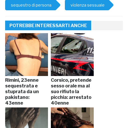
sequestro di persona
violenza sessuale
POTREBBE INTERESSARTI ANCHE
Rimini, 23enne
Corsico, pretende
sequestrata e
sesso orale ma al
stuprata da un
suo rifiuto la
pakistano:
picchia: arrestato
43enne
40enne
denunciato