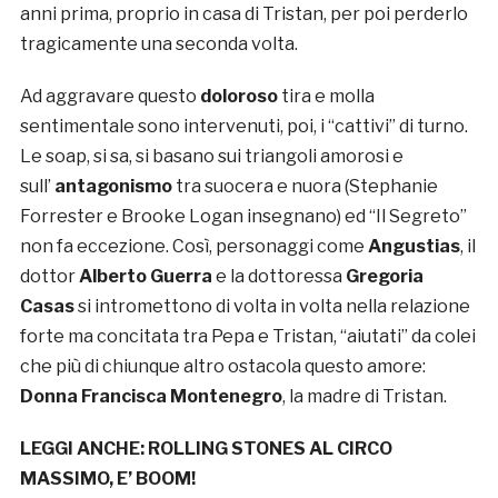
anni prima, proprio in casa di Tristan, per poi perderlo
tragicamente una seconda volta.
Ad aggravare questo
doloroso
tira e molla
sentimentale sono intervenuti, poi, i “cattivi” di turno.
Le soap, si sa, si basano sui triangoli amorosi e
sull’
antagonismo
tra suocera e nuora (Stephanie
Forrester e Brooke Logan insegnano) ed “Il Segreto”
non fa eccezione. Così, personaggi come
Angustias
, il
dottor
Alberto Guerra
e la dottoressa
Gregoria
Casas
si intromettono di volta in volta nella relazione
forte ma concitata tra Pepa e Tristan, “aiutati” da colei
che più di chiunque altro ostacola questo amore:
Donna Francisca Montenegro
, la madre di Tristan.
LEGGI ANCHE:
ROLLING STONES AL CIRCO
MASSIMO, E’ BOOM!