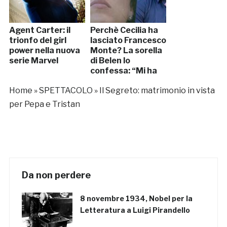
Agent Carter: il
Perchè Cecilia ha
trionfo del girl
lasciato Francesco
power nella nuova
Monte? La sorella
serie Marvel
di Belen lo
confessa: “Mi ha
tolto il sorriso”
Home
»
SPETTACOLO
»
Il Segreto: matrimonio in vista
[VIDEO]
per Pepa e Tristan
Da non perdere
8 novembre 1934, Nobel per la
Letteratura a Luigi Pirandello