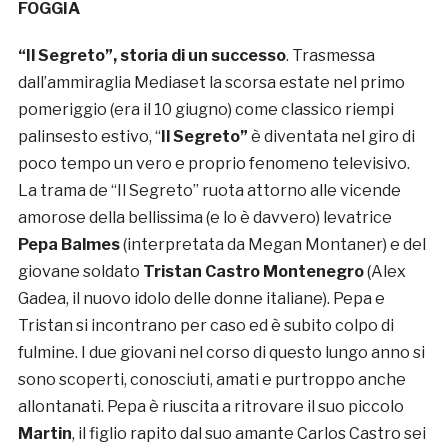
FOGGIA
“Il Segreto”, storia di un successo
. Trasmessa
dall’ammiraglia Mediaset la scorsa estate nel primo
pomeriggio (era il 10 giugno) come classico riempi
palinsesto estivo, “
Il Segreto”
è diventata nel giro di
poco tempo un vero e proprio fenomeno televisivo.
La trama de “Il Segreto” ruota attorno alle vicende
amorose della bellissima (e lo è davvero) levatrice
Pepa Balmes
(interpretata da Megan Montaner) e del
giovane soldato
Tristan Castro Montenegro
(Alex
Gadea, il nuovo idolo delle donne italiane). Pepa e
Tristan si incontrano per caso ed è subito colpo di
fulmine. I due giovani nel corso di questo lungo anno si
sono scoperti, conosciuti, amati e purtroppo anche
allontanati. Pepa è riuscita a ritrovare il suo piccolo
Martin
, il figlio rapito dal suo amante Carlos Castro sei