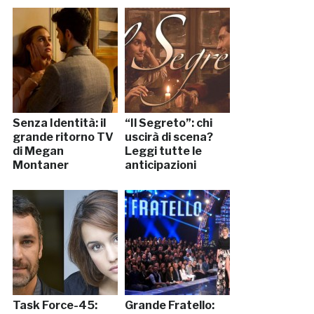
Senza Identità: il
“Il Segreto”: chi
grande ritorno TV
uscirà di scena?
di Megan
Leggi tutte le
Montaner
anticipazioni
Task Force-45:
Grande Fratello: