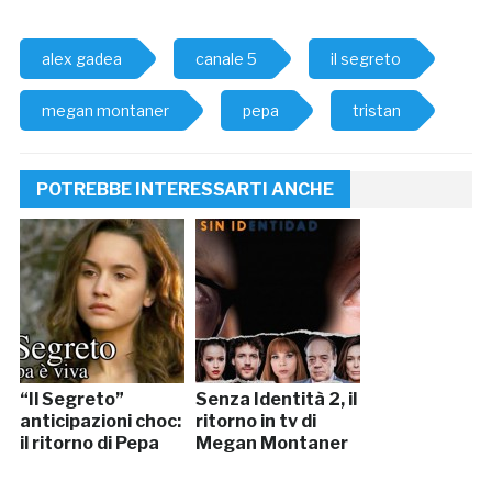
alex gadea
canale 5
il segreto
megan montaner
pepa
tristan
POTREBBE INTERESSARTI ANCHE
“Il Segreto”
Senza Identità 2, il
anticipazioni choc:
ritorno in tv di
il ritorno di Pepa
Megan Montaner