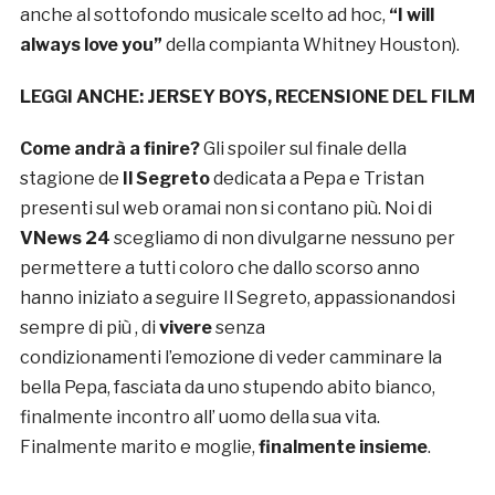
anche al sottofondo musicale scelto ad hoc,
“I will
always love you”
della compianta Whitney Houston).
LEGGI ANCHE:
JERSEY BOYS, RECENSIONE DEL FILM
Come andrà a finire?
Gli spoiler sul finale della
stagione de
Il Segreto
dedicata a Pepa e Tristan
presenti sul web oramai non si contano più. Noi di
VNews 24
scegliamo di non divulgarne nessuno per
permettere a tutti coloro che dallo scorso anno
hanno iniziato a seguire Il Segreto, appassionandosi
sempre di più , di
vivere
senza
condizionamenti
l’emozione di veder camminare la
bella Pepa, fasciata da uno stupendo abito bianco,
finalmente incontro all’ uomo della sua vita.
Finalmente marito e moglie,
finalmente insieme
.