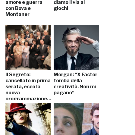
amore e guerra
diamo il via ai
con Bova e
giochi
Montaner
Il Segreto:
Morgan: “X Factor
cancellato in prima
tomba della
serata, ecco la
creatività. Non mi
nuova
pagano”
programmazione…