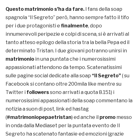
Questo matrimonio s’ha da fare.
I fans della soap
spagnola “Il Segreto” però, hanno sempre fatto il tifo
per i due protagonisti e
finalmente
, dopo
innumerevoli peripezie e colpi di scena, si è arrivati al
tanto atteso epilogo della storia tra la bella Pepa ed il
determinato Tristan. I due giovani potranno unirsi in
matrimonio
in una puntata che i numerosissimi
appassionati attendono da tempo. Scatenatissimi
sulle pagine social dedicate alla soap
“Il Segreto”
( su
Facebook si contano oltre 200mila like mentre su
Twitter i
followers
sono arrivati a quota 8.151) i
numerosissimi appassionati della soap commentano la
notizia a suon di post, link ed hastag
(
#matrimoniopepaetristan
) ed anche il
promo
messo
in onda dalla Mediaset per la puntata evento de Il
Segreto ha scatenato fantasie ed emozioni (grazie