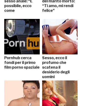
sesso anale: “È
del marito morto:
possibile, ecco
“Ti amo, mi rendi
come
felice”
Pornhub cerca
Sesso, ecco il
fondi per il primo
profumo che
film porno spaziale
scatena il
desiderio degli
uomini