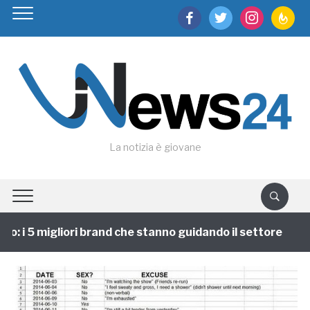
facebook
twitter
instagram
feedburn
La notizia è giovane
 i 5 migliori brand che stanno guidando il settore
1