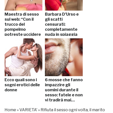
Maestra di sesso
Barbara D’Urso e
sul web: “Con il
gli scatti
trucco del
censurati:
pompelmo
completamente
potreste uccidere
nuda in spiaggia
il partner” (VIDEO)
Ecco quali sono i
6 mosse che fanno
sogni erotici delle
impazzire gli
donne
uomini durante il
sesso: fatele e non
vi tradirà mai…
Home
»
VARIETA'
»
Rifiuta il sesso ogni volta, il marito