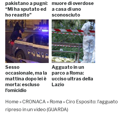
pakistano a pugni:
muore di overdose
“Mi ha sputato ed
a casa di uno
ho reagito”
sconosciuto
Sesso
Agguato in un
occasionale, ma la
parco a Roma:
mattina dopo lei è
ucciso ultras della
morta: escluso
Lazio
l’omicidio
Home
»
CRONACA
»
Roma
»
Ciro Esposito: l’agguato
ripreso in un video (GUARDA)