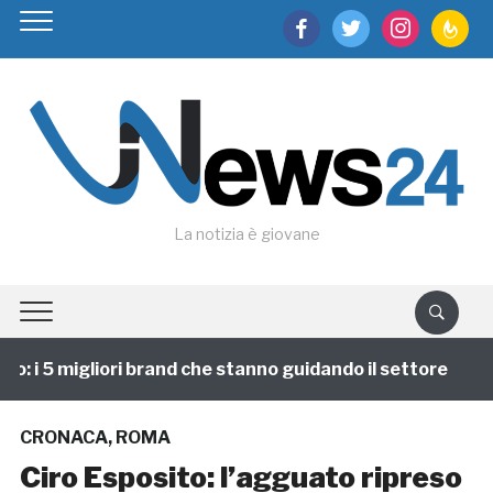
facebook
twitter
instagram
feedburn
La notizia è giovane
 i 5 migliori brand che stanno guidando il settore
1
CRONACA
,
ROMA
Ciro Esposito: l’agguato ripreso