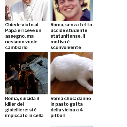
Chiede aiuto al
Roma, senza tetto
Papa e riceve un
uccide studente
assegno, ma
statunitense. Il
nessuno vuole
motivo è
cambiarlo
sconvolgente
Roma, suicida il
Roma choc: danno
killer del
in pasto gatta
gioielliere: si è
della vicina a 4
impiccato in cella
pitbull