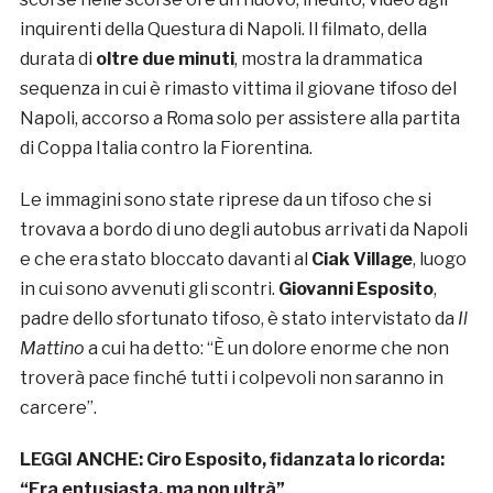
inquirenti della Questura di Napoli. Il filmato, della
durata di
oltre due minuti
, mostra la drammatica
sequenza in cui è rimasto vittima il giovane tifoso del
Napoli, accorso a Roma solo per assistere alla partita
di Coppa Italia contro la Fiorentina.
Le immagini sono state riprese da un tifoso che si
trovava a bordo di uno degli autobus arrivati da Napoli
e che era stato bloccato davanti al
Ciak Village
, luogo
in cui sono avvenuti gli scontri.
Giovanni Esposito
,
padre dello sfortunato tifoso, è stato intervistato da
Il
Mattino
a cui ha detto: “È un dolore enorme che non
troverà pace finché tutti i colpevoli non saranno in
carcere”.
LEGGI ANCHE:
Ciro Esposito, fidanzata lo ricorda:
“Era entusiasta, ma non ultrà”