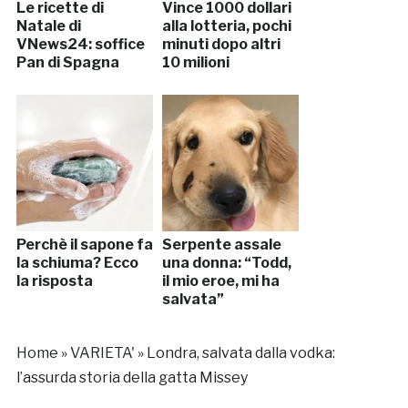
Le ricette di
Vince 1000 dollari
Natale di
alla lotteria, pochi
VNews24: soffice
minuti dopo altri
Pan di Spagna
10 milioni
Perchè il sapone fa
Serpente assale
la schiuma? Ecco
una donna: “Todd,
la risposta
il mio eroe, mi ha
salvata”
Home
»
VARIETA'
»
Londra, salvata dalla vodka:
l’assurda storia della gatta Missey