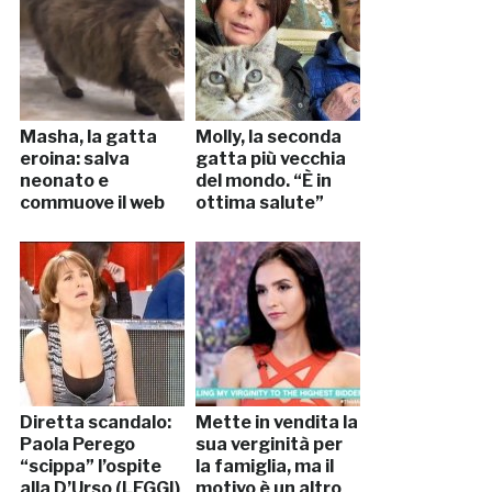
Masha, la gatta
Molly, la seconda
eroina: salva
gatta più vecchia
neonato e
del mondo. “È in
commuove il web
ottima salute”
Diretta scandalo:
Mette in vendita la
Paola Perego
sua verginità per
“scippa” l’ospite
la famiglia, ma il
alla D’Urso (LEGGI)
motivo è un altro