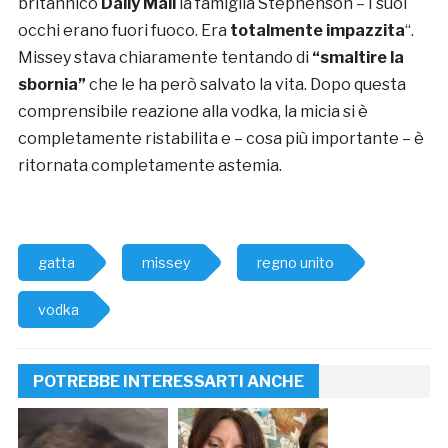
britannico
Daily Mail
la famiglia Stephenson – I suoi
occhi erano fuori fuoco. Era
totalmente impazzita
“.
Missey stava chiaramente tentando di
“smaltire la
sbornia”
che le ha però salvato la vita. Dopo questa
comprensibile reazione alla vodka, la micia si è
completamente ristabilita e – cosa più importante – è
ritornata completamente astemia.
gatta
missey
regno unito
vodka
POTREBBE INTERESSARTI ANCHE