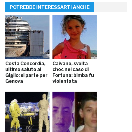
POTREBBE INTERESSARTI ANCHE
Costa Concordia,
Caivano, svolta
ultimo saluto al
choc nel caso di
Giglio: si parte per
Fortuna: bimba fu
Genova
violentata