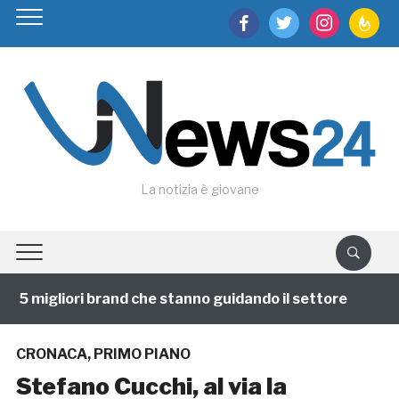
facebook
twitter
instagram
feedburn
La notizia è giovane
5 migliori brand che stanno guidando il settore
1 ann
CRONACA
,
PRIMO PIANO
Stefano Cucchi, al via la