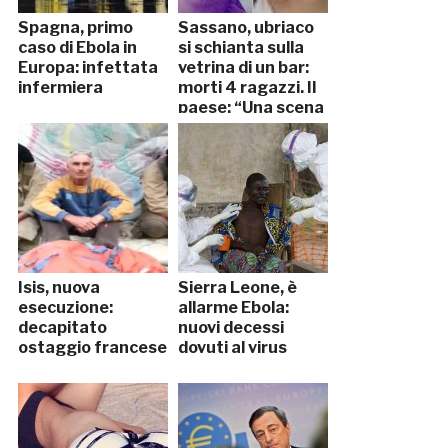
Spagna, primo
Sassano, ubriaco
caso di Ebola in
si schianta sulla
Europa: infettata
vetrina di un bar:
infermiera
morti 4 ragazzi. Il
paese: “Una scena
atroce”
Isis, nuova
Sierra Leone, è
esecuzione:
allarme Ebola:
decapitato
nuovi decessi
ostaggio francese
dovuti al virus