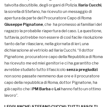
talvolta discutibile, degli organi di Polizia.
Ilaria Cucchi
,
la sorella di Stefano, ha ricevuto un messaggio di
apertura da parte del Procuratore Capo di Roma
Giuseppe Pignatone
, che ha promesso ai familiari del
ragazzo la probabile riapertura del caso. La questione,
tuttavia, potrebbe non essere di così facile risoluzione
tanto da far rilasciare, nella giornata di ieri, una
dichiarazione al vetriolo ad Ilaria Cucchi. “Il dottor
Pignatone, procuratore capo della Repubblica di Roma
ha ricevuto me ed miei genitori e ci ha garantito che
avrebbe studiato tutto il fascicolo
senza pregiudizi
:
non sono passate nemmeno due ore e il procuratore
capo della repubblica di Roma, dottor Pignatone, ha
già capito che i
PM Barba
e
Loi
hanno fatto un ottimo
lavoro”.
LEGGI ANCHE:
STEFANO CUCCHI: TUTTI ASSOLTI.