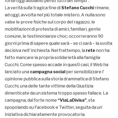
forse oggi abbiamo perso tutti del tempo”.
La verità sulla tragica fine di
Stefano Cucchi
rimane,
ad oggi, avvolta nel più totale mistero. A nulla sono
valse le prove fisiche sul corpo del ragazzo, le
mobilitazioni di protesta di amici, familiari, gente
comune, le testimonianze choc; occorreranno 90
giorni prima di sapere quale sarà – se ci sarà – la svolta
decisiva nell’ inchiesta. Nel frattempo, la
rete
non ha
fatto mancare la propria solidarietà alla famiglia
Cucchi. Come spesso accade in questi casi, il Web ha
lanciato una
campagna social
per sensibilizzare l’
opinione pubblica sulla storia drammatica di Stefano
Cucchi, una delle tante vittime della Giustizia
dimenticate da un sistema troppo spesso fallace. La
campagna, dal forte nome
“ViaLaDivisa”
, sta
spopolando su Facebook e Twitter, seguita da un’
iniziativa dichiaratamente provocatoria.