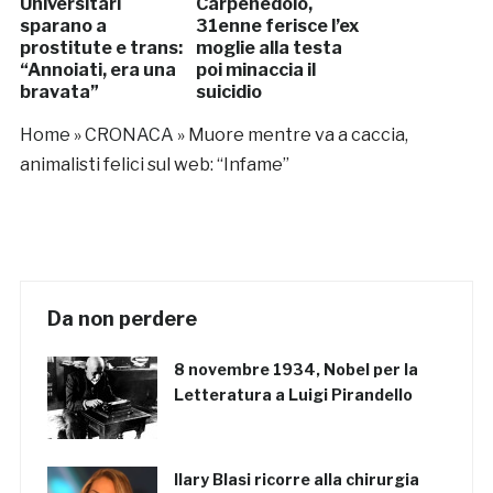
Universitari
Carpenedolo,
sparano a
31enne ferisce l’ex
prostitute e trans:
moglie alla testa
“Annoiati, era una
poi minaccia il
bravata”
suicidio
Home
»
CRONACA
»
Muore mentre va a caccia,
animalisti felici sul web: “Infame”
Da non perdere
8 novembre 1934, Nobel per la
Letteratura a Luigi Pirandello
Ilary Blasi ricorre alla chirurgia