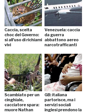
Caccia, scelta
Venezuela: caccia
choc del Governo:
da guerra
si all’uso di richiami
abbattono aereo
vivi
narcotrafficanti
Scambiato per un
GB: italiana
cinghiale,
partorisce, ma i
cacciatore spara:
servizi sociali
muore Nathan
inglesi prendono la