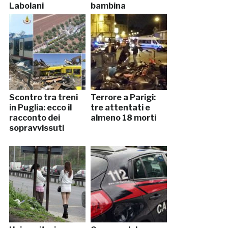
Labolani
bambina
Scontro tra treni
Terrore a Parigi:
in Puglia: ecco il
tre attentati e
racconto dei
almeno 18 morti
sopravvissuti