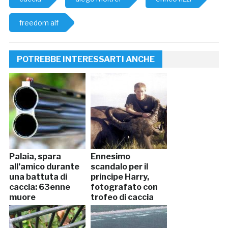
freedom alf
POTREBBE INTERESSARTI ANCHE
Palaia, spara
Ennesimo
all’amico durante
scandalo per il
una battuta di
principe Harry,
caccia: 63enne
fotografato con
muore
trofeo di caccia