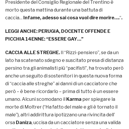
Presidente del Consiglio Regionale del Trentino è
morto questa mattina durante una battuta di
caccia…
Infame, adesso sai cosa vuol dire morire….
“
.
LEGGI ANCHE:
PERUGIA, DOCENTE OFFENDE E
PICCHIA 14ENNE: “ESSERE GAY…”
CACCIA ALLE STREGHE.
Il “Rizzi-pensiero”, se da un
lato ha scatenato sdegno e suscitato presa di distanza
persino tra gli animalisti più “pacifisti”, ha trovato però
anche un seguito di sostenitori in questa nuova forma
di “caccia alle streghe” ai danni di un cacciatore che
però – è bene ricordarlo – prima di tutto è un essere
umano. Alcuni scomodano il
Karma
per spiegare la
morte di Moltrer (“Ha fatto del male e gli è tornato il
male”), altri addirittura ipotizzano una rivincita dell’
orsa
Daniza
, uccisa da un cacciatore senza una valida