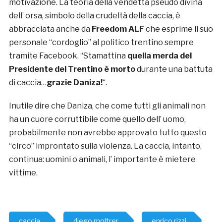
motivazione. La teoria della vendetta pseudo divina
dell’ orsa, simbolo della crudeltà della caccia, è
abbracciata anche da
Freedom ALF
che esprime il suo
personale “cordoglio” al politico trentino sempre
tramite Facebook. “Stamattina
quella merda del
Presidente del Trentino è morto
durante una battuta
di caccia…
grazie Daniza!
“.
Inutile dire che Daniza, che come tutti gli animali non
ha un cuore corruttibile come quello dell’ uomo,
probabilmente non avrebbe approvato tutto questo
“circo” improntato sulla violenza. La caccia, intanto,
continua: uomini o animali, l’ importante è mietere
vittime.
caccia
diego moltrer
enrico rizzi