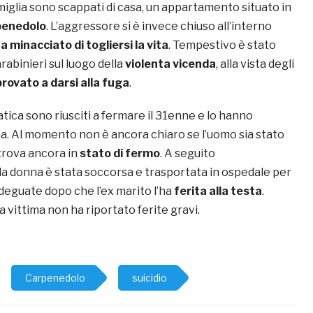
amiglia sono scappati di casa, un appartamento situato in
penedolo
. L’aggressore si è invece chiuso all’interno
a minacciato di togliersi la vita
. Tempestivo è stato
arabinieri sul luogo della
violenta vicenda
, alla vista degli
provato a darsi alla fuga
.
fatica sono riusciti a fermare il 31enne e lo hanno
a. Al momento non è ancora chiaro se l’uomo sia stato
 trova ancora in
stato di fermo
. A seguito
la donna è stata soccorsa e trasportata in ospedale per
deguate dopo che l’ex marito l’ha
ferita alla testa
.
vittima non ha riportato ferite gravi.
Carpenedolo
suicidio