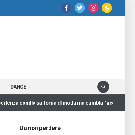
facebook
twitter
instagram
feedburner
DANCE
nza condivisa torna di moda ma cambia faccia
4 annif
Da non perdere