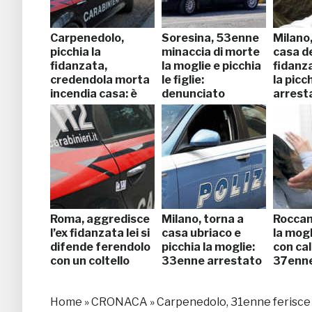
Carpenedolo,
Soresina, 53enne
Milano,
picchia la
minaccia di morte
casa de
fidanzata,
la moglie e picchia
fidanza
credendola morta
le figlie:
la picch
incendia casa: è
denunciato
arrest
salva
Roma, aggredisce
Milano, torna a
Roccan
l’ex fidanzata lei si
casa ubriaco e
la mogl
difende ferendolo
picchia la moglie:
con calc
con un coltello
33enne arrestato
37enne
Home
»
CRONACA
»
Carpenedolo, 31enne ferisce l’