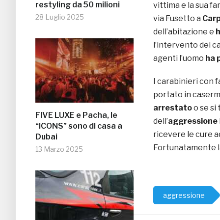
restyling da 50 milioni
vittima e la sua f
28 Luglio 2025
via Fusetto a
Car
dell’abitazione e
h
l’intervento dei c
agenti l’uomo
ha 
I carabinieri con 
portato in caserm
arrestato
o se si
FIVE LUXE e Pacha, le
dell’
aggressione
“ICONS” sono di casa a
ricevere le cure a
Dubai
Fortunatamente la 
13 Marzo 2025
aggressione