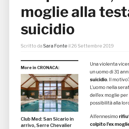
moglie alla test
suicidio
Scritto da
Sara Fonte
il
26 Settembre 2019
Una violenta vicen
More in CRONACA:
un uomo di 31 ann
suicidio
. Il motiv
L’uomo nella serat
dell’ex moglie per
possibilità alla lo
All’ennesimo
rifi
Club Med: San Sicario in
colpito l’ex mogli
arrivo, Serre Chevalier