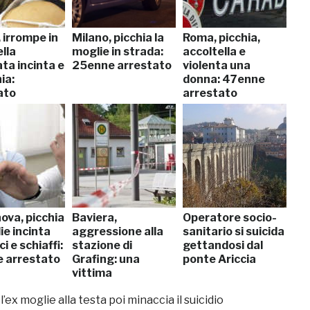
 irrompe in
Milano, picchia la
Roma, picchia,
lla
moglie in strada:
accoltella e
ta incinta e
25enne arrestato
violenta una
ia:
donna: 47enne
ato
arrestato
ova, picchia
Baviera,
Operatore socio-
ie incinta
aggressione alla
sanitario si suicida
i e schiaffi:
stazione di
gettandosi dal
 arrestato
Grafing: una
ponte Ariccia
vittima
ex moglie alla testa poi minaccia il suicidio