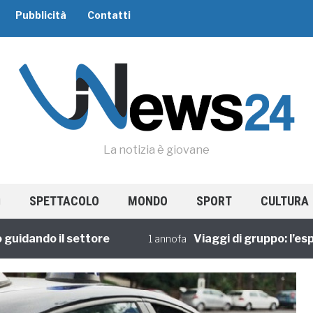
Pubblicità
Contatti
La notizia è giovane
SPETTACOLO
MONDO
SPORT
CULTURA
ando il settore
Viaggi di gruppo: l’esperie
1 annofa