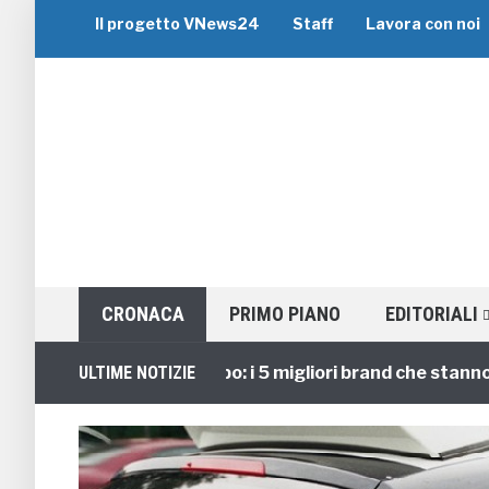
Il progetto VNews24
Staff
Lavora con noi
CRONACA
PRIMO PIANO
EDITORIALI
Viaggi di Gruppo: i 5 migliori brand che stanno guid
ULTIME NOTIZIE