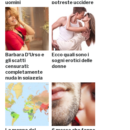
uomini
potreste uccidere
il partner” (VIDEO)
Barbara D’Urso e
Ecco quali sono i
gli scatti
sogni erotici delle
censurati:
donne
completamente
nuda in spiaggia