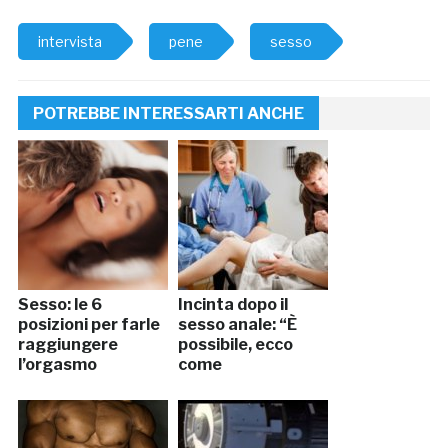
intervista
pene
sesso
POTREBBE INTERESSARTI ANCHE
Sesso: le 6
Incinta dopo il
posizioni per farle
sesso anale: “È
raggiungere
possibile, ecco
l’orgasmo
come