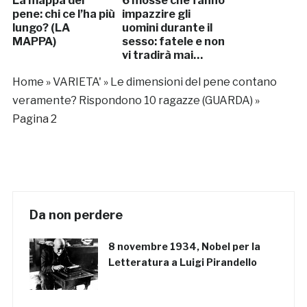
La mappa del
6 mosse che fanno
pene: chi ce l’ha più
impazzire gli
lungo? (LA
uomini durante il
MAPPA)
sesso: fatele e non
vi tradirà mai…
Home
»
VARIETA'
»
Le dimensioni del pene contano
veramente? Rispondono 10 ragazze (GUARDA)
»
Pagina 2
Da non perdere
8 novembre 1934, Nobel per la
Letteratura a Luigi Pirandello