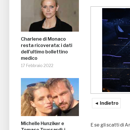
Charlene di Monaco
resta ricoverata: i dati
dell’ultimo bollettino
medico
17 Febbraio 2022
◄ Indietro
Michelle Hunziker e
E se gli scatti di
Tomaso Trussardi: i