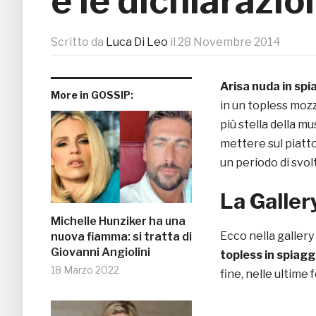
e le dichiarazio
Scritto da
Luca Di Leo
il
28 Novembre 2014
Arisa nuda in spi
More in GOSSIP:
in un topless mozz
più stella della m
mettere sul piatto 
un periodo di svo
La Gallery
Michelle Hunziker ha una
Ecco nella gallery d
nuova fiamma: si tratta di
Giovanni Angiolini
topless in spiagg
18 Marzo 2022
fine, nelle ultime