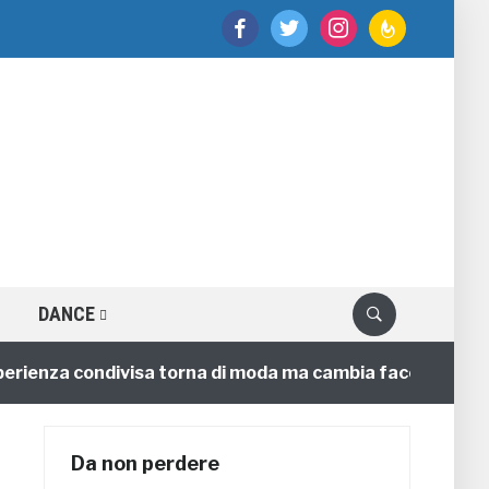
facebook
twitter
instagram
feedburner
DANCE
za condivisa torna di moda ma cambia faccia
4 annif
Da non perdere