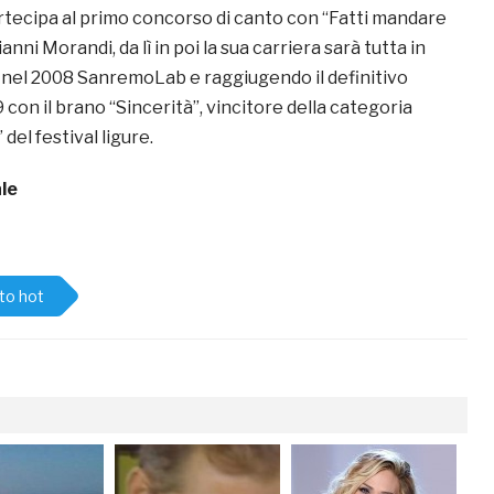
partecipa al primo concorso di canto con “Fatti mandare
nni Morandi, da lì in poi la sua carriera sarà tutta in
 nel 2008 SanremoLab e raggiugendo il definitivo
con il brano “Sincerità”, vincitore della categoria
el festival ligure.
le
to hot