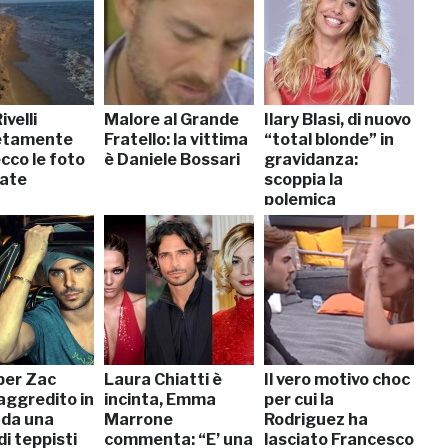
ivelli
Malore al Grande
Ilary Blasi, di nuovo
etamente
Fratello: la vittima
“total blonde” in
cco le foto
è Daniele Bossari
gravidanza:
ate
scoppia la
polemica
per Zac
Laura Chiatti è
Il vero motivo choc
aggredito in
incinta, Emma
per cui la
 da una
Marrone
Rodriguez ha
i teppisti
commenta: “E’ una
lasciato Francesco