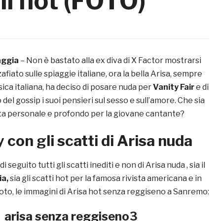
ni hot (FOTO)
aggia
– Non è bastato alla ex diva di X Factor mostrarsi
afiato sulle spiaggie italiane, ora la bella Arisa, sempre
usica italiana, ha deciso di posare nuda per
Vanity Fair
e di
del gossip i suoi pensieri sul sesso e sull’amore. Che sia
lta personale e profondo per la giovane cantante?
 con gli scatti di Arisa nuda
i seguito tutti gli scatti inediti e non di Arisa nuda , sia il
ia,
sia gli scatti hot per la famosa rivista americana e in
 foto, le immagini di Arisa hot senza reggiseno a Sanremo:
arisa senza reggiseno3