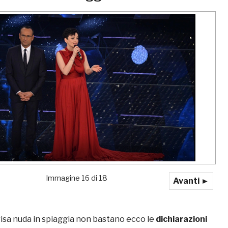
Immagine 16 di 18
Avanti ►
 Arisa nuda in spiaggia non bastano ecco le
dichiarazioni