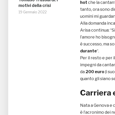
hot
che la cantant
motivi della crisi
tanto, ora sono d
19 Gennaio 2022
uomini mi guardan
Alla domanda incal
Arisa continua: “Si
l’amore ho bisogno
è successo, ma so
durante
“.
Per il resto e per 
impegni da cantant
da
200 euro
(i suo
quanto gli siano s
Carriera 
Nata
a Genova e cr
è l’acronimo dei 