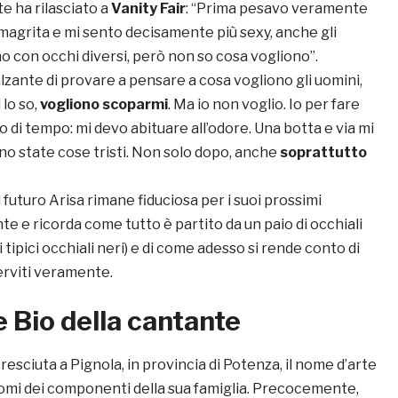
e ha rilasciato a
Vanity Fair
: “Prima pesavo veramente
imagrita e mi sento decisamente più sexy, anche gli
o con occhi diversi, però non so cosa vogliono”.
zante di provare a pensare a cosa vogliono gli uomini,
 lo so,
vogliono scoparmi
. Ma io non voglio. Io per fare
 di tempo: mi devo abituare all’odore. Una botta e via mi
no state cose tristi. Non solo dopo, anche
soprattutto
il futuro Arisa rimane fiduciosa per i suoi prossimi
e e ricorda come tutto è partito da un paio di occhiali
i tipici occhiali neri) e di come adesso si rende conto di
erviti veramente.
e Bio della cantante
esciuta a Pignola, in provincia di Potenza, il nome d’arte
nomi dei componenti della sua famiglia. Precocemente,