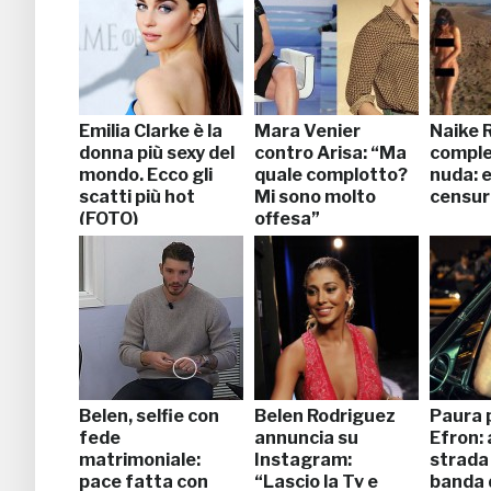
Emilia Clarke è la
Mara Venier
Naike R
donna più sexy del
contro Arisa: “Ma
compl
mondo. Ecco gli
quale complotto?
nuda: e
scatti più hot
Mi sono molto
censur
(FOTO)
offesa”
Belen, selfie con
Belen Rodriguez
Paura 
fede
annuncia su
Efron: 
matrimoniale:
Instagram:
strada
pace fatta con
“Lascio la Tv e
banda d