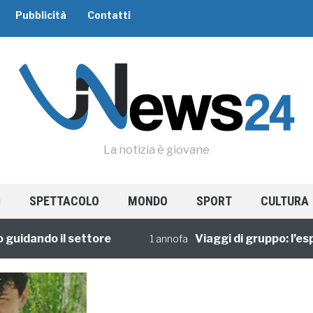
Pubblicità
Contatti
La notizia è giovane
SPETTACOLO
MONDO
SPORT
CULTURA
ndo il settore
Viaggi di gruppo: l’esperien
1 annofa