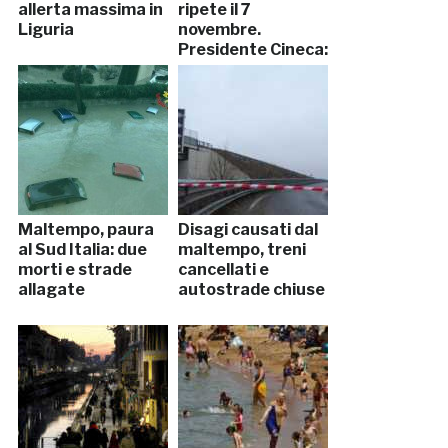
allerta massima in
ripete il 7
Liguria
novembre.
Presidente Cineca:
“Mi dimetto”
Maltempo, paura
Disagi causati dal
al Sud Italia: due
maltempo, treni
morti e strade
cancellati e
allagate
autostrade chiuse