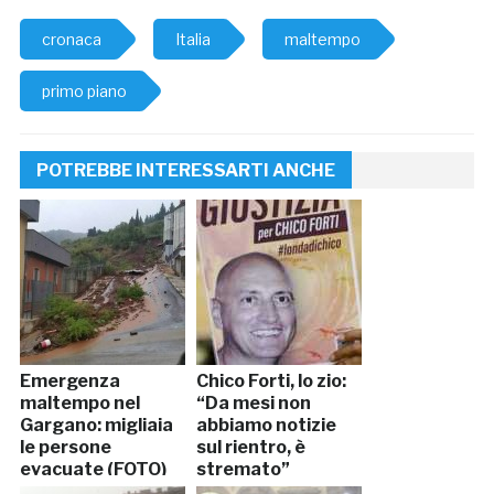
cronaca
Italia
maltempo
primo piano
POTREBBE INTERESSARTI ANCHE
Emergenza
Chico Forti, lo zio:
maltempo nel
“Da mesi non
Gargano: migliaia
abbiamo notizie
le persone
sul rientro, è
evacuate (FOTO)
stremato”