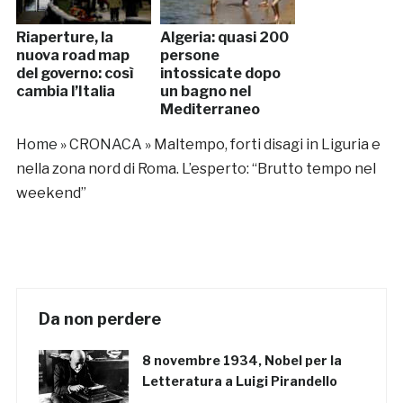
Riaperture, la
Algeria: quasi 200
nuova road map
persone
del governo: così
intossicate dopo
cambia l’Italia
un bagno nel
Mediterraneo
Home
»
CRONACA
»
Maltempo, forti disagi in Liguria e
nella zona nord di Roma. L’esperto: “Brutto tempo nel
weekend”
Da non perdere
8 novembre 1934, Nobel per la
Letteratura a Luigi Pirandello