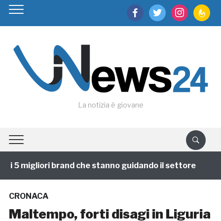
facebook
twitter
instagram
feedburn
La notizia è giovane
 5 migliori brand che stanno guidando il settore
1 a
CRONACA
Maltempo, forti disagi in Liguria