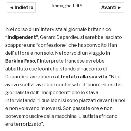
Immagine 1 di 5
◄ Indietro
Avanti ►
Nel corso di un’ intervista al giornale britannico
“Indipendent”
, Gerard Depardieu si sarebbe lasciato
scappare una “confessione” che ha sconvolto i fan
dell’ attore e non solo. Nel corso di un viaggio in
Burkina Faso
, l’ interprete francese avrebbe
abbattuto due leoni che, stando al racconto di
Depardieu, avrebbero
attentato alla sua vita
. “Non
avevo scelta” avrebbe confessato il “buon” Gerard al
giornalista dell’ “Indipendent” che lo stava
intervistando, “I due leoni si sono piazzati davanti a noi
e non volevano muoversi. Son passate ore e non
potevamo uscire dalla macchina. L’ autista africano
era terrorizzato”.