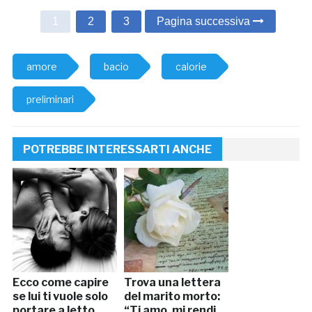
1
2
3
Pagina successiva
amore
bacio
calorie
preliminari
POTREBBE INTERESSARTI ANCHE
Ecco come capire
Trova una lettera
se lui ti vuole solo
del marito morto:
portare a letto
“Ti amo, mi rendi