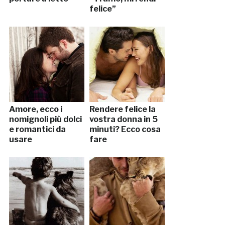
felice”
Amore, ecco i
Rendere felice la
nomignoli più dolci
vostra donna in 5
e romantici da
minuti? Ecco cosa
usare
fare