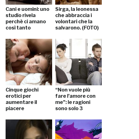
Cani e uomini: uno
Sirga, la leonessa
studio rivela
che abbraccia i
perchè ci amano
volontari che la
così tanto
salvarono. (FOTO)
Cinque giochi
“Non vuole più
erotici per
fare l’amore con
aumentare il
me”: le ragioni
piacere
sono solo 3