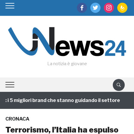
facebook
twitter
instagram
feedburn
La notizia è giovane
i 5 migliori brand che stanno guidando il settore
1 a
CRONACA
Terrorismo, l’Italia ha espulso