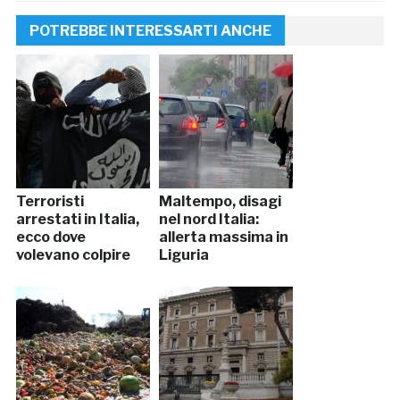
POTREBBE INTERESSARTI ANCHE
Terroristi
Maltempo, disagi
arrestati in Italia,
nel nord Italia:
ecco dove
allerta massima in
volevano colpire
Liguria