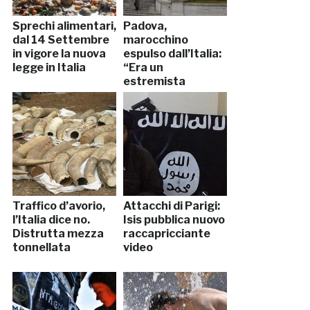
Sprechi alimentari,
Padova,
dal 14 Settembre
marocchino
in vigore la nuova
espulso dall’Italia:
legge in Italia
“Era un
estremista
religioso”
Traffico d’avorio,
Attacchi di Parigi:
l’Italia dice no.
Isis pubblica nuovo
Distrutta mezza
raccapricciante
tonnellata
video