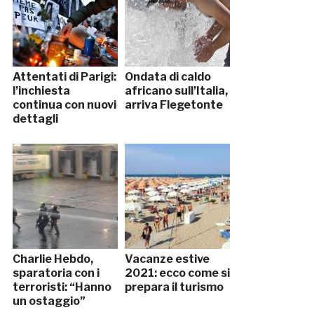
Attentati di Parigi:
Ondata di caldo
l’inchiesta
africano sull’Italia,
continua con nuovi
arriva Flegetonte
dettagli
Charlie Hebdo,
Vacanze estive
sparatoria con i
2021: ecco come si
terroristi: “Hanno
prepara il turismo
un ostaggio”