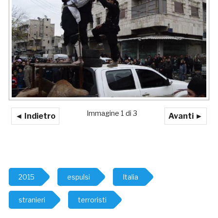
Immagine 1 di 3
◄ Indietro
Avanti ►
2015
espulsi
Italia
stranieri
terroristi