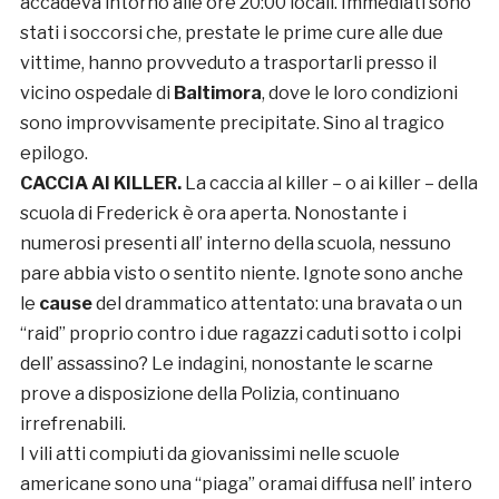
accadeva intorno alle ore 20:00 locali. Immediati sono
stati i soccorsi che, prestate le prime cure alle due
vittime, hanno provveduto a trasportarli presso il
vicino ospedale di
Baltimora
, dove le loro condizioni
sono improvvisamente precipitate. Sino al tragico
epilogo.
CACCIA AI KILLER.
La caccia al killer – o ai killer – della
scuola di Frederick è ora aperta. Nonostante i
numerosi presenti all’ interno della scuola, nessuno
pare abbia visto o sentito niente. Ignote sono anche
le
cause
del drammatico attentato: una bravata o un
“raid” proprio contro i due ragazzi caduti sotto i colpi
dell’ assassino? Le indagini, nonostante le scarne
prove a disposizione della Polizia, continuano
irrefrenabili.
I vili atti compiuti da giovanissimi nelle scuole
americane sono una “piaga” oramai diffusa nell’ intero