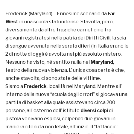
Frederick (Maryland) – Ennesimo scenario da
Far
West
in una scuola statunitense. Stavolta, però,
diversamente da altre tragiche carneficine tra
giovani registratesi nella patria dei Diritti Civili, la scia
di sangue avvenuta nella serata di ieri (in Italia erano le
2 di notte di oggi) è avvolta nel più assoluto mistero.
Nessuno ha visto, nè sentito nulla nel
Maryland
,
teatro della nuova violenza. L’ unica cosa certa è che,
anche stavolta, ci sono state delle vittime.
Siamo a
Frederick
, località nel Maryland. Mentre all’
interno della nuova “scuola degli orrori” si giocava una
partita di basket alla quale assistevano circa 200
persone, all’ esterno dell’ istituto
diversi colpi
di
pistola venivano esplosi, colpendo due giovani in
maniera ritenuta non letale, all’ inizio. Il “fattaccio”