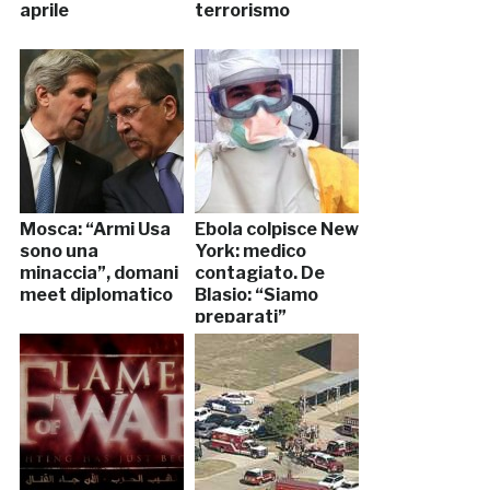
aprile
terrorismo
Mosca: “Armi Usa
Ebola colpisce New
sono una
York: medico
minaccia”, domani
contagiato. De
meet diplomatico
Blasio: “Siamo
preparati”