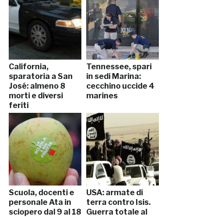
California,
Tennessee, spari
sparatoria a San
in sedi Marina:
José: almeno 8
cecchino uccide 4
morti e diversi
marines
feriti
Scuola, docenti e
USA: armate di
personale Ata in
terra contro Isis.
sciopero dal 9 al 18
Guerra totale al