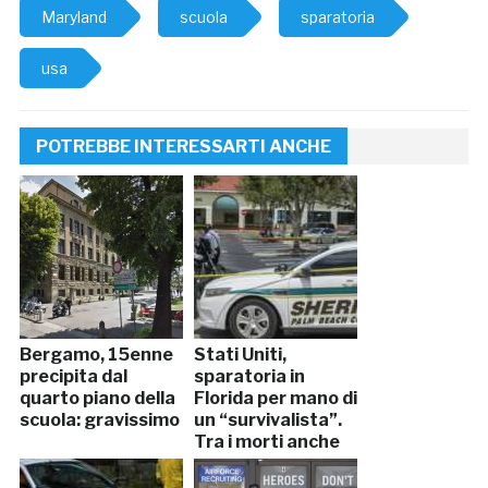
Maryland
scuola
sparatoria
usa
POTREBBE INTERESSARTI ANCHE
Bergamo, 15enne
Stati Uniti,
precipita dal
sparatoria in
quarto piano della
Florida per mano di
scuola: gravissimo
un “survivalista”.
Tra i morti anche
un neonato