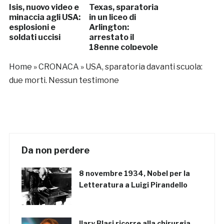
Isis, nuovo video e
Texas, sparatoria
minaccia agli USA:
in un liceo di
esplosioni e
Arlington:
soldati uccisi
arrestato il
18enne colpevole
Home
»
CRONACA
»
USA, sparatoria davanti scuola:
due morti. Nessun testimone
Da non perdere
8 novembre 1934, Nobel per la
Letteratura a Luigi Pirandello
Ilary Blasi ricorre alla chirurgia