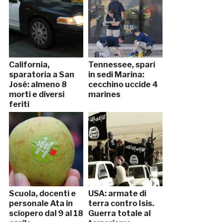
California,
Tennessee, spari
sparatoria a San
in sedi Marina:
José: almeno 8
cecchino uccide 4
morti e diversi
marines
feriti
Scuola, docenti e
USA: armate di
personale Ata in
terra contro Isis.
sciopero dal 9 al 18
Guerra totale al