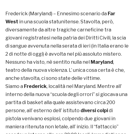
Frederick (Maryland) – Ennesimo scenario da
Far
West
in una scuola statunitense. Stavolta, però,
diversamente da altre tragiche carneficine tra
giovani registratesi nella patria dei Diritti Civili, la scia
di sangue avvenuta nella serata di ieri (in Italia erano le
2 di notte di oggi) è avvolta nel più assoluto mistero.
Nessuno ha visto, nè sentito nulla nel
Maryland
,
teatro della nuova violenza. L’ unica cosa certa è che,
anche stavolta, ci sono state delle vittime.
Siamo a
Frederick
, località nel Maryland. Mentre all’
interno della nuova “scuola degli orrori” si giocava una
partita di basket alla quale assistevano circa 200
persone, all’ esterno dell’ istituto
diversi colpi
di
pistola venivano esplosi, colpendo due giovani in
maniera ritenuta non letale, all’ inizio. Il “fattaccio”