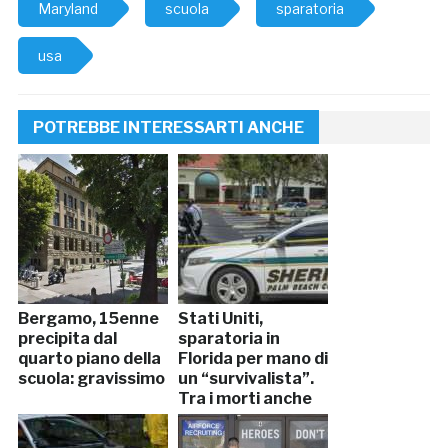
Maryland
scuola
sparatoria
usa
POTREBBE INTERESSARTI ANCHE
Bergamo, 15enne
Stati Uniti,
precipita dal
sparatoria in
quarto piano della
Florida per mano di
scuola: gravissimo
un “survivalista”.
Tra i morti anche
un neonato