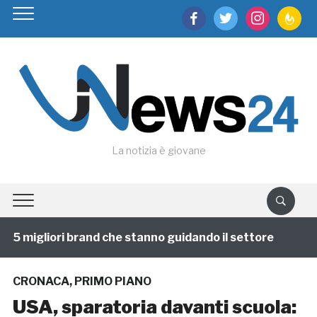
facebook
twitter
instagram
feedburn
La notizia è giovane
 migliori brand che stanno guidando il settore
1 ann
CRONACA
,
PRIMO PIANO
USA, sparatoria davanti scuola: