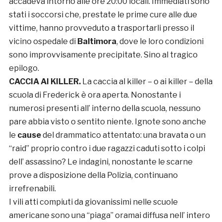
accadeva intorno alle ore 20:00 locali. Immediati sono
stati i soccorsi che, prestate le prime cure alle due
vittime, hanno provveduto a trasportarli presso il
vicino ospedale di
Baltimora
, dove le loro condizioni
sono improvvisamente precipitate. Sino al tragico
epilogo.
CACCIA AI KILLER.
La caccia al killer – o ai killer – della
scuola di Frederick è ora aperta. Nonostante i
numerosi presenti all’ interno della scuola, nessuno
pare abbia visto o sentito niente. Ignote sono anche
le
cause
del drammatico attentato: una bravata o un
“raid” proprio contro i due ragazzi caduti sotto i colpi
dell’ assassino? Le indagini, nonostante le scarne
prove a disposizione della Polizia, continuano
irrefrenabili.
I vili atti compiuti da giovanissimi nelle scuole
americane sono una “piaga” oramai diffusa nell’ intero