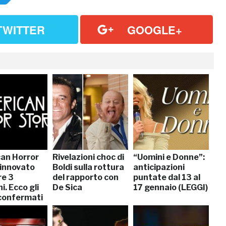
TWITTER
GOOGLE+
an Horror
Rivelazioni choc di
“Uomini e Donne”:
rinnovato
Boldi sulla rottura
anticipazioni
re 3
del rapporto con
puntate dal 13 al
i. Ecco gli
De Sica
17 gennaio (LEGGI)
 confermati