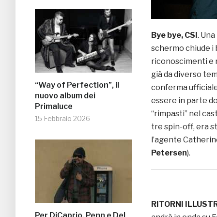
Bye bye, CSI
. Una
schermo chiude i
riconoscimenti e 
già da diverso tem
“Way of Perfection”, il
conferma ufficiale
nuovo album dei
essere in parte d
Primaluce
“rimpasti” nel cast
15 Febbraio 2026
tre spin-off, era s
l’agente Catherine
Petersen
).
RITORNI ILLUSTR
Per DiCaprio, Penn e Del