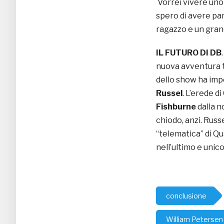
Vorrei vivere uno 
spero di avere par
ragazzo e un grand
IL FUTURO DI DB
nuova avventura t
dello show ha impe
Russel
. L’erede d
Fishburne
dalla n
chiodo, anzi. Russ
“telematica” di Qu
nell’ultimo e unico
conclusione
William Petersen