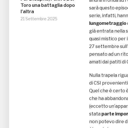
andrà in onda su F
Toro una battaglia dopo
sarà questo episod
l’altra
serie, infatti, ha
21 Settembre 2025
lungometraggio
già entrata nella
quasi mistico per 
27 settembre sull
pensato ad un rito
amati dai patiti di 
Nulla trapela rigua
di CSI provenient
Quel che è certo è
che ha abbandonat
(eccetto un’appar
stata
parte impor
non potevo dire di 