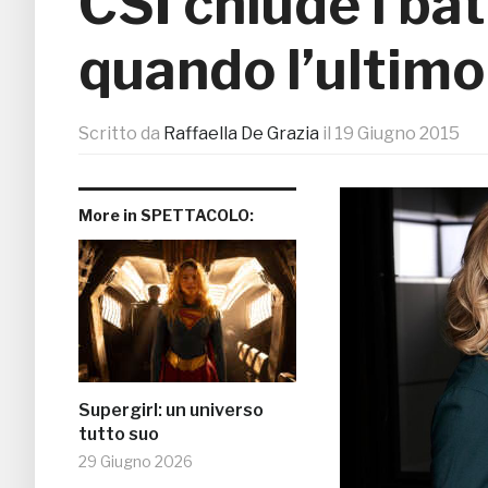
CSI chiude i bat
quando l’ultimo
Scritto da
Raffaella De Grazia
il
19 Giugno 2015
More in SPETTACOLO:
Supergirl: un universo
tutto suo
29 Giugno 2026