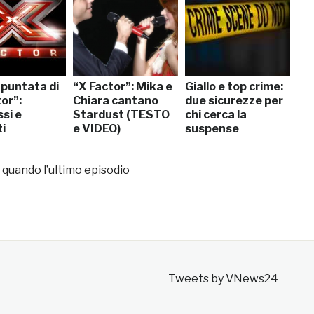
 puntata di
“X Factor”: Mika e
Giallo e top crime:
or”:
Chiara cantano
due sicurezze per
si e
Stardust (TESTO
chi cerca la
i
e VIDEO)
suspense
o quando l’ultimo episodio
Tweets by VNews24