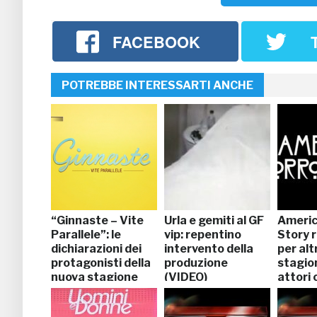
FACEBOOK
POTREBBE INTERESSARTI ANCHE
“Ginnaste – Vite
Urla e gemiti al GF
Americ
Parallele”: le
vip: repentino
Story 
dichiarazioni dei
intervento della
per alt
protagonisti della
produzione
stagion
nuova stagione
(VIDEO)
attori