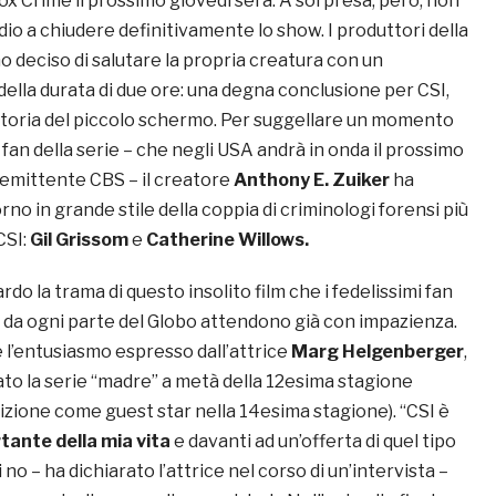
ox Crime il prossimo giovedì sera. A sorpresa, però, non
io a chiudere definitivamente lo show. I produttori della
nno deciso di salutare la propria creatura con un
della durata di due ore: una degna conclusione per CSI,
 storia del piccolo schermo. Per suggellare un momento
i fan della serie – che negli USA andrà in onda il prossimo
’emittente CBS – il creatore
Anthony E. Zuiker
ha
rno in grande stile della coppia di criminologi forensi più
CSI:
Gil Grissom
e
Catherine Willows.
rdo la trama di questo insolito film che i fedelissimi fan
i da ogni parte del Globo attendono già con impazienza.
 l’entusiasmo espresso dall’attrice
Marg Helgenberger
,
o la serie “madre” a metà della 12esima stagione
izione come guest star nella 14esima stagione). “CSI è
tante della mia vita
e davanti ad un’offerta di quel tipo
no – ha dichiarato l’attrice nel corso di un’intervista –