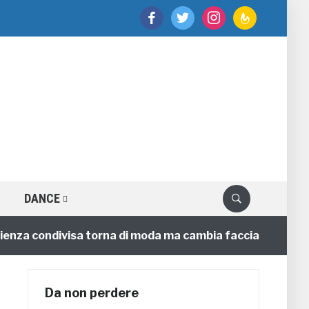
facebook
twitter
instagram
feedburner
DANCE
a condivisa torna di moda ma cambia faccia
4 annifa
Da non perdere