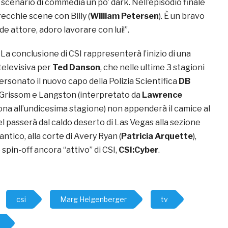
scenario di commedia un po’ dark. Nell’episodio finale
ecchie scene con Billy (
William Petersen
). È un bravo
e attore, adoro lavorare con lui!”.
. La conclusione di CSI rappresenterà l’inizio di una
elevisiva per
Ted Danson
, che nelle ultime 3 stagioni
rsonato il nuovo capo della Polizia Scientifica
DB
i Grissom e Langston (interpretato da
Lawrence
ona all’undicesima stagione) non appenderà il camice al
el passerà dal caldo deserto di Las Vegas alla sezione
antico, alla corte di Avery Ryan (
Patricia Arquette
),
 spin-off ancora “attivo” di CSI,
CSI:Cyber
.
csi
Marg Helgenberger
tv