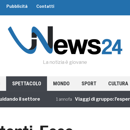
Pubblicità
Contatti
La notizia è giovane
SPETTACOLO
MONDO
SPORT
CULTURA
do il settore
Viaggi di gruppo: l’esperienz
1 annofa