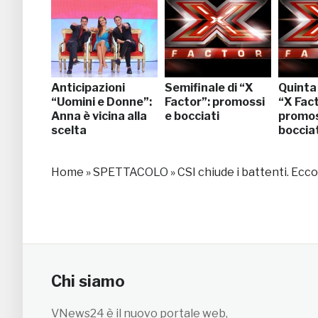
Anticipazioni
Semifinale di “X
Quinta
“Uomini e Donne”:
Factor”: promossi
“X Fact
Anna è vicina alla
e bocciati
promos
scelta
bocciat
Home
»
SPETTACOLO
»
CSI chiude i battenti. Ecc
Chi siamo
VNews24 è il nuovo portale web,