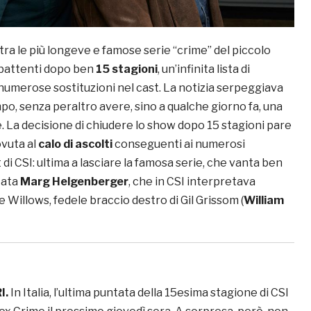
 tra le più longeve e famose serie “crime” del piccolo
 battenti dopo ben
15 stagioni
, un’infinita lista di
numerose sostituzioni nel cast. La notizia serpeggiava
po, senza peraltro avere, sino a qualche giorno fa, una
. La decisione di chiudere lo show dopo 15 stagioni pare
ovuta al
calo di ascolti
conseguenti ai numerosi
 di CSI: ultima a lasciare la famosa serie, che vanta ben
tata
Marg Helgenberger
, che in CSI interpretava
 Willows, fedele braccio destro di Gil Grissom (
William
I.
In Italia, l’ultima puntata della 15esima stagione di CSI