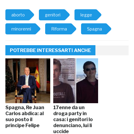
aborto
genitori
legge
minorenni
Riforma
Spagna
POTREBBE INTERESSARTI ANCHE
Spagna, Re Juan
17enne da un
Carlos abdica: al
droga party in
suo posto il
casa: i genitori lo
principe Felipe
denunciano, lui li
uccide