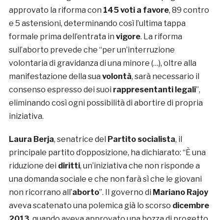
approvato la riforma con
145 voti a favore
, 89 contro
e 5 astensioni, determinando così l’ultima tappa
formale prima dell’entrata in
vigore
. La riforma
sull’aborto prevede che “per un’interruzione
volontaria di gravidanza di una minore (…), oltre alla
manifestazione della sua
volontà
, sarà necessario il
consenso espresso dei suoi
rappresentanti legali
”,
eliminando così ogni possibilità di abortire di propria
iniziativa.
Laura Berja
, senatrice del
Partito socialista
, il
principale partito d’opposizione, ha dichiarato: “È una
riduzione dei
diritti
, un’iniziativa che non risponde a
una domanda sociale e che non farà sì che le giovani
non ricorrano all’
aborto
”. Il governo di
Mariano Rajoy
aveva scatenato una polemica già lo scorso
dicembre
2013
, quando aveva approvato una bozza di progetto