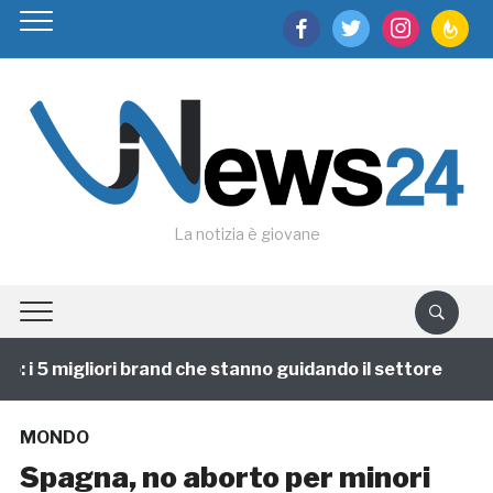
facebook
twitter
instagram
feedburn
La notizia è giovane
i 5 migliori brand che stanno guidando il settore
1 
MONDO
Spagna, no aborto per minori