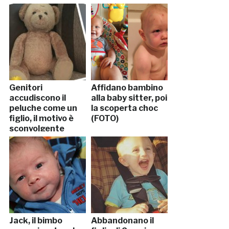
Genitori
Affidano bambino
accudiscono il
alla baby sitter, poi
peluche come un
la scoperta choc
figlio, il motivo è
(FOTO)
sconvolgente
Jack, il bimbo
Abbandonano il