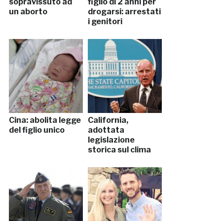
sopravissuto ad
figlio di 2 anni per
un aborto
drogarsi: arrestati
i genitori
Cina: abolita legge
California,
del figlio unico
adottata
legislazione
storica sul clima