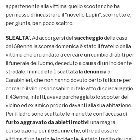
appartenente alla vittima: quello scooter che ha
permesso di incastrare il “novello Lupin”, scorretto e,
per giunta, ben poco scaltro.
SLEALTA’.
Ad accorgersi del
saccheggio
della casa
del 68enne la scorsa domenica è stato il fratello della
vittima che era andato a cercare un cambio di abiti per
il funerale dell’uomo, deceduto a causa di un incidente
stradale. Immediata è scattata la
denuncia
ai
Carabinieri, che non hanno dovuto certo faticare per
cercare il vile responsabile di tale atto di sciacallaggio.
Il 43enne, infatti, aveva parcheggiato lo scooter del
vicino ed ex amico proprio davanti alla sua abitazione.
Per il ladro sono scattate le manette con l’accusa di
furto aggravato da abietti motivi
: una magra
consolazione per il 68enne che, oltre ad essere
vittima di un terribile incidente, è stato tradito da una