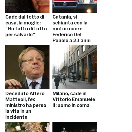
Cade dal tetto di
Catania, si
casa, la moglie:
schianta con la
“Ho fatto di tutto
moto: muore
per salvarlo”
Federico Del
Popolo a 23 anni
Deceduto Altero
Milano, cade in
Matteoli, l’ex
Vittorio Emanuele
ministro ha perso
II: uomo in coma
la vita in un
incidente