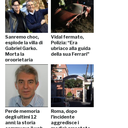
Sanremo choc,
Vidal fermato,
esplode la villa di
Polizia: “Era
Gabriel Garko.
ubriaco alla guida
Morta la
della sua Ferrari”
proprietaria
Perde memoria
Roma, dopo
degli ultimi 12
l’incidente
anni: la storia
aggredisce i