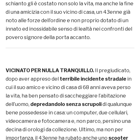
schianto gli è costato non solo la vita, ma anche la fine
di una amicizia con il suo vicino di casa, un 43enne già
noto alle forze dell’ordine e non proprio dotato di un
innato ed inossidabile senso di lealtà nei confronti del
povero signore della porta accanto.
VICINATO PER NULLA TRANQUILLO.
Il pregiudicato,
dopo aver appreso del
terribile incidente stradale
in
cui il suo amico e vicino di casa di 68 anni aveva perso
la vita, ha ben pensato di saccheggiare l’abitazione
dell’uomo,
depredandolo senza scrupoli
di qualunque
bene possedesse in casa: un computer, due cellulari,
videocamera e fotocamera e, non parco, persino una
decina di orologi da collezione. Ultimo, ma non per
importanza, il 43enne ha rubato anche uno
scooter