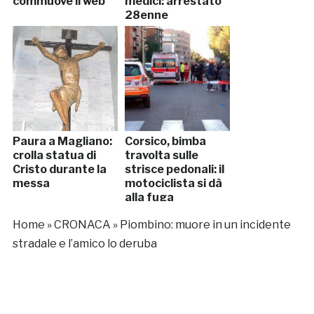
commuove il web
medici: arrestato
28enne
Paura a Magliano:
Corsico, bimba
crolla statua di
travolta sulle
Cristo durante la
strisce pedonali: il
messa
motociclista si dà
alla fuga
Home
»
CRONACA
»
Piombino: muore in un incidente
stradale e l’amico lo deruba