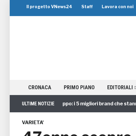
Il progetto VNews24
Staff
Lavora con noi
CRONACA
PRIMO PIANO
EDITORIALI
Viaggi di Gruppo: i 5 migliori brand che stanno gu
ULTIME NOTIZIE
VARIETA'