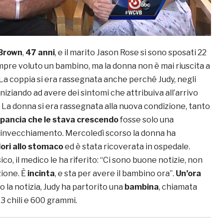
Brown
,
47 anni
, e il marito Jason Rose si sono sposati 22
mpre voluto un bambino, ma la donna non è mai riuscita a
 La coppia si era rassegnata anche perché Judy, negli
iniziando ad avere dei sintomi che attribuiva all’arrivo
. La donna si era rassegnata alla nuova condizione, tanto
pancia che le stava crescendo
fosse solo una
’invecchiamento. Mercoledì scorso la donna ha
lori allo stomaco
ed è stata ricoverata in ospedale.
co, il medico le ha riferito: “Ci sono buone notizie, non
ione. È
incinta
, e sta per avere il bambino ora”.
Un’ora
 la notizia, Judy ha partorito una
bambina
, chiamata
3 chili e 600 grammi.