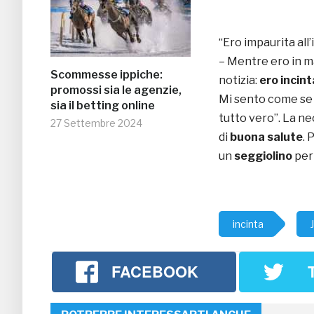
“Ero impaurita all
– Mentre ero in m
Scommesse ippiche:
notizia:
ero incint
promossi sia le agenzie,
Mi sento come se f
sia il betting online
tutto vero”. La n
27 Settembre 2024
di
buona salute
. 
un
seggiolino
per
incinta
FACEBOOK