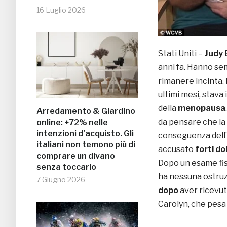
16 Luglio 2026
Stati Uniti –
Judy 
anni fa. Hanno se
rimanere incinta.
ultimi mesi, stava 
della
menopausa
Arredamento & Giardino
da pensare che la
online: +72% nelle
intenzioni d’acquisto. Gli
conseguenza dell
italiani non temono più di
accusato
forti do
comprare un divano
Dopo un esame fisi
senza toccarlo
ha nessuna ostruz
7 Giugno 2026
dopo
aver ricevuto
Carolyn, che pesa 