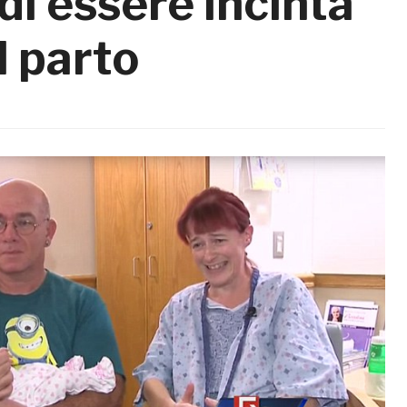
i essere incinta
l parto