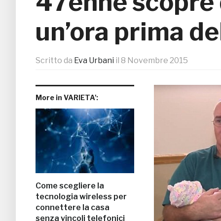
47enne scopre d
un’ora prima de
Scritto da
Eva Urbani
il
8 Novembre 2015
More in VARIETA':
Come scegliere la
tecnologia wireless per
connettere la casa
senza vincoli telefonici