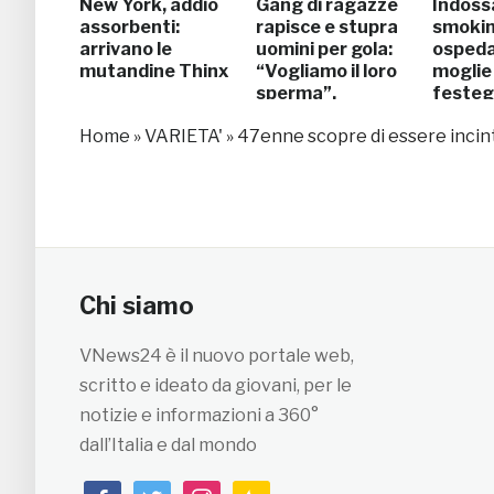
New York, addio
Gang di ragazze
Indossa
assorbenti:
rapisce e stupra
smokin
arrivano le
uomini per gola:
ospeda
mutandine Thinx
“Vogliamo il loro
moglie
sperma”.
festegg
Arrestate
57esi
Home
»
VARIETA'
»
47enne scopre di essere incint
annive
Chi siamo
VNews24 è il nuovo portale web,
scritto e ideato da giovani, per le
notizie e informazioni a 360°
dall’Italia e dal mondo