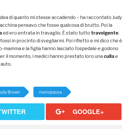
’idea di quanto mi stesse accadendo – ha raccontato Judy
acchina pensavo che fosse qualcosa di brutto. Poi la
a
ed ero entrata in travaglio. È stato tutto
travolgente
.
ossi in procinto di svegliarmi. Poi rifletto e mi dico che è
eo-mamma e la figlia hanno lasciato l’ospedale e godono
Per il momento, i medici hanno prestato loro una
culla
e
 auto.
Judy Brown
menopausa
TWITTER
GOOGLE+