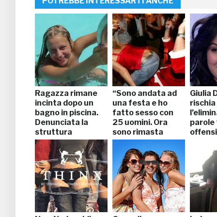
POTREBBE INTERESSARTI ANCHE
Ragazza rimane
“Sono andata ad
Giulia 
incinta dopo un
una festa e ho
rischia
bagno in piscina.
fatto sesso con
l’elimi
Denunciata la
25 uomini. Ora
parole
struttura
sono rimasta
offens
incinta”