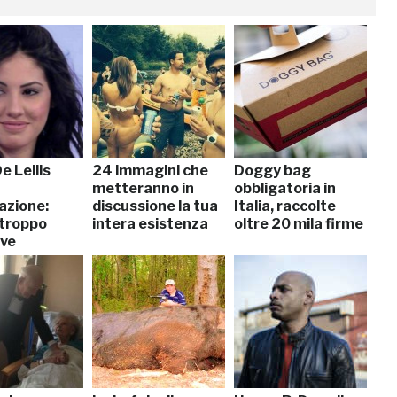
De Lellis
24 immagini che
Doggy bag
metteranno in
obbligatoria in
nazione:
discussione la tua
Italia, raccolte
 troppo
intera esistenza
oltre 20 mila firme
ive