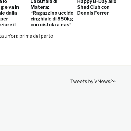
 lo
La bufala di
Happy B-Day allo
g e va in
Matera:
Shed Club con
le dalla
“Ragazzino uccide
Dennis Ferrer
 per
cinghiale di 850kg
iare il
con pistola a gas”
mo
a un’ora prima del parto
rsario
Tweets by VNews24