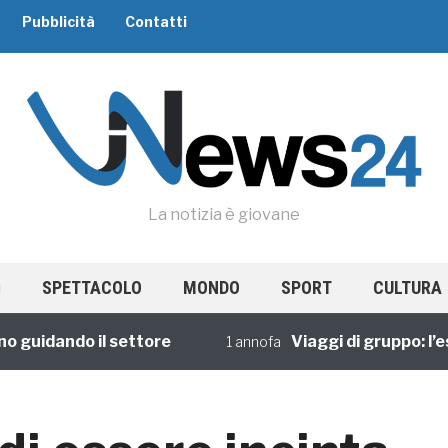
Pubblicità
Contatti
La notizia è giovane
SPETTACOLO
MONDO
SPORT
CULTURA
idando il settore
Viaggi di gruppo: l’esper
1 annofa