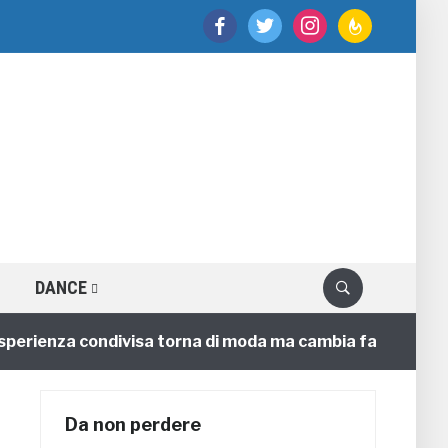
facebook
twitter
instagram
feedburner
DANCE
ienza condivisa torna di moda ma cambia faccia
4 an
Da non perdere