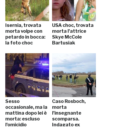
Isernia, trovata
USA choc, trovata
morta volpe con
morta l’attrice
petardo in bocca:
Skye McCole
la foto choc
Bartusiak
Sesso
Caso Rosboch,
occasionale, ma la
morta
mattina dopo lei è
l’insegnante
morta: escluso
scomparsa.
l’omicidio
Indagato ex
studente