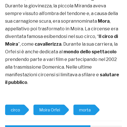
Durante la giovinezza, la piccola Miranda aveva
sempre vissuto all’ombra del tendone e, a causa della
sua carnagione scura, era soprannominata
Mora
,
appellativo poi trasformato in Moira. La circense era
diventata famosa esibendosi nel suo circo, “
Il circo di
Moira
”, come
cavallerizza
. Durante la sua carriera, la
Orfei si è anche dedicata al
mondo dello spettacolo
prendendo parte a vari film e partecipando nel 2002
alla trasmissione Domenica. Nelle ultime
manifestazioni circensi si limitava a sfilare e
salutare
il pubblico
.
circo
Moira Orfei
morta