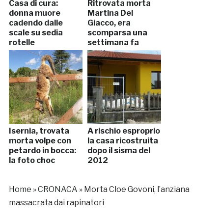
Casa di cura:
Ritrovata morta
donna muore
Martina Del
cadendo dalle
Giacco, era
scale su sedia
scomparsa una
rotelle
settimana fa
Isernia, trovata
A rischio esproprio
morta volpe con
la casa ricostruita
petardo in bocca:
dopo il sisma del
la foto choc
2012
Home
»
CRONACA
»
Morta Cloe Govoni, l’anziana
massacrata dai rapinatori