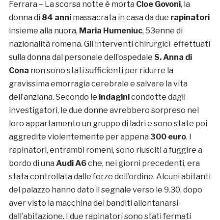
Ferrara – La scorsa notte è morta
Cloe Govoni
, la
donna di
84 anni
massacrata in casa da due
rapinatori
insieme alla nuora,
Maria Humeniuc
, 53enne di
nazionalità romena. Gli interventi chirurgici effettuati
sulla donna dal personale dell’ospedale
S. Anna di
Cona
non sono stati sufficienti per ridurre la
gravissima emorragia cerebrale e salvare la vita
dell’anziana. Secondo le
indagini
condotte dagli
investigatori, le due donne avrebbero sorpreso nel
loro appartamento un gruppo di ladri e sono state poi
aggredite violentemente per appena
300 euro
. I
rapinatori, entrambi romeni, sono riusciti a fuggire a
bordo di una
Audi A6
che, nei giorni precedenti, era
stata controllata dalle forze dell’ordine. Alcuni abitanti
del palazzo hanno dato il segnale verso le 9.30, dopo
aver visto la macchina dei banditi allontanarsi
dall’abitazione. I due rapinatori sono stati fermati