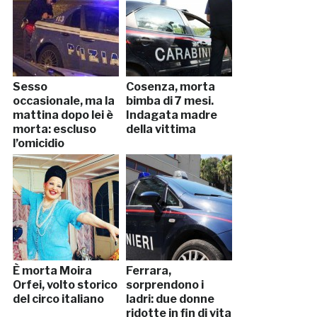
Sesso
Cosenza, morta
occasionale, ma la
bimba di 7 mesi.
mattina dopo lei è
Indagata madre
morta: escluso
della vittima
l’omicidio
È morta Moira
Ferrara,
Orfei, volto storico
sorprendono i
del circo italiano
ladri: due donne
ridotte in fin di vita