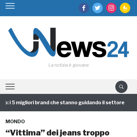
facebook
twitter
instagram
feedburn
La notizia è giovane
 i 5 migliori brand che stanno guidando il settore
1
MONDO
“Vittima” dei jeans troppo