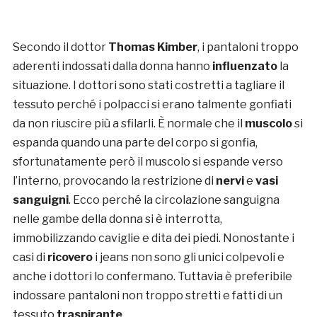
Secondo il dottor
Thomas Kimber
, i pantaloni troppo
aderenti indossati dalla donna hanno
influenzato
la
situazione. I dottori sono stati costretti a tagliare il
tessuto perché i polpacci si erano talmente gonfiati
da non riuscire più a sfilarli. È normale che il
muscolo
si
espanda quando una parte del corpo si gonfia,
sfortunatamente però il muscolo si espande verso
l’interno, provocando la restrizione di
nervi
e
vasi
sanguigni
. Ecco perché la circolazione sanguigna
nelle gambe della donna si è interrotta,
immobilizzando caviglie e dita dei piedi. Nonostante i
casi di
ricovero
i jeans non sono gli unici colpevoli e
anche i dottori lo confermano. Tuttavia è preferibile
indossare pantaloni non troppo stretti e fatti di un
tessuto
traspirante
.