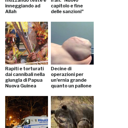
mozzando teste e
Iran: “Nuovo
inneggiando ad
capitolo e fine
Allah
delle sanzioni”
Rapiti e torturati
Decine di
dai cannibali nella
operazioni per
giungla di Papua
un’ernia grande
Nuova Guinea
quanto un pallone