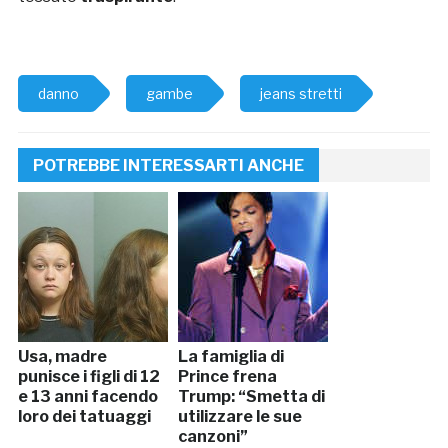
danno
gambe
jeans stretti
POTREBBE INTERESSARTI ANCHE
Usa, madre
La famiglia di
punisce i figli di 12
Prince frena
e 13 anni facendo
Trump: “Smetta di
loro dei tatuaggi
utilizzare le sue
canzoni”