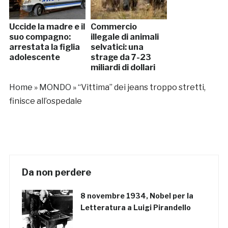
Uccide la madre e il
Commercio
suo compagno:
illegale di animali
arrestata la figlia
selvatici: una
adolescente
strage da 7-23
miliardi di dollari
l’anno
Home
»
MONDO
»
“Vittima” dei jeans troppo stretti,
finisce all’ospedale
Da non perdere
8 novembre 1934, Nobel per la
Letteratura a Luigi Pirandello