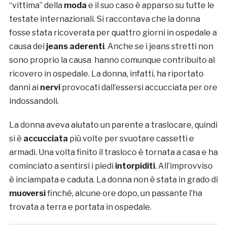
“vittima” della
moda
e il suo caso è apparso su tutte le
testate internazionali. Si raccontava che la donna
fosse stata ricoverata per quattro giorni in ospedale a
causa dei
jeans aderenti
. Anche se i jeans stretti non
sono proprio la causa hanno comunque contribuito al
ricovero in ospedale. La donna, infatti, ha riportato
danni ai
nervi
provocati dall’essersi accucciata per ore
indossandoli.
La donna aveva aiutato un parente a traslocare, quindi
si è
accucciata
più volte per svuotare cassetti e
armadi. Una volta finito il trasloco è tornata a casa e ha
cominciato a sentirsi i piedi
intorpiditi
. All’improvviso
è inciampata e caduta. La donna non è stata in grado di
muoversi
finché, alcune ore dopo, un passante l’ha
trovata a terra e portata in ospedale.