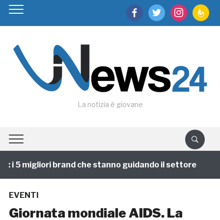
facebook
twitter
instagram
feedburn
La notizia è giovane
i 5 migliori brand che stanno guidando il settore
1 a
EVENTI
Giornata mondiale AIDS. La