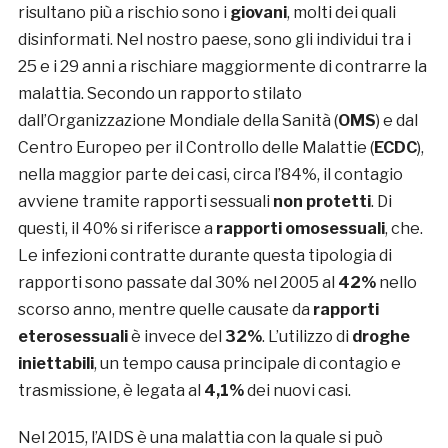
risultano più a rischio sono i
giovani
, molti dei quali
disinformati. Nel nostro paese, sono gli individui tra i
25 e i 29 anni a rischiare maggiormente di contrarre la
malattia. Secondo un rapporto stilato
dall’Organizzazione Mondiale della Sanità (
OMS
) e dal
Centro Europeo per il Controllo delle Malattie (
ECDC
),
nella maggior parte dei casi, circa l’84%, il contagio
avviene tramite rapporti sessuali
non protetti
. Di
questi, il 40% si riferisce a
rapporti omosessuali
, che.
Le infezioni contratte durante questa tipologia di
rapporti sono passate dal 30% nel 2005 al
42%
nello
scorso anno, mentre quelle causate da
rapporti
eterosessuali
è invece del
32%
. L’utilizzo di
droghe
iniettabili
, un tempo causa principale di contagio e
trasmissione, è legata al
4,1%
dei nuovi casi.
Nel 2015, l’AIDS è una malattia con la quale si può