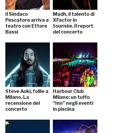
Il Sindaco
Madh, il talento di
Pescatore arriva a
XFactor in
teatro con Ettore
tournèe. Il report
Bassi
del concerto
Steve Aoki, follie a
Harbour Club
Milano. La
Milano: un tuffo
recensione del
“Inn” negli eventi
concerto
in piscina