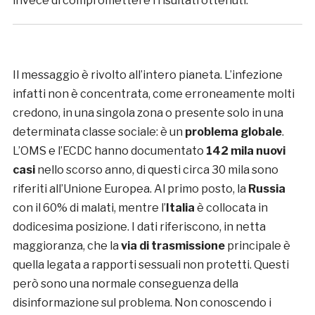
invece di compromettere i risultati ottenuti.
Il messaggio è rivolto all’intero pianeta. L’infezione
infatti non è concentrata, come erroneamente molti
credono, in una singola zona o presente solo in una
determinata classe sociale: è un
problema globale
.
L’OMS e l’ECDC hanno documentato
142 mila nuovi
casi
nello scorso anno, di questi circa 30 mila sono
riferiti all’Unione Europea. Al primo posto, la
Russia
con il 60% di malati, mentre l’
Italia
è collocata in
dodicesima posizione. I dati riferiscono, in netta
maggioranza, che la
via di trasmissione
principale è
quella legata a rapporti sessuali non protetti. Questi
però sono una normale conseguenza della
disinformazione sul problema. Non conoscendo i