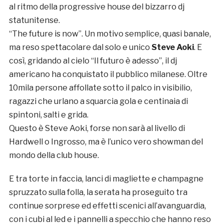
al ritmo della progressive house del bizzarro dj
statunitense.
“The future is now”. Un motivo semplice, quasi banale,
ma reso spettacolare dal solo e unico
Steve Aoki
. E
così, gridando al cielo “Il futuro è adesso”, il dj
americano ha conquistato il pubblico milanese. Oltre
10mila persone affollate sotto il palco in visibilio,
ragazzi che urlano a squarcia gola e centinaia di
spintoni, salti e grida.
Questo è Steve Aoki, forse non sarà al livello di
Hardwell o Ingrosso, ma è l’unico vero showman del
mondo della club house.
E tra torte in faccia, lanci di magliette e champagne
spruzzato sulla folla, la serata ha proseguito tra
continue sorprese ed effetti scenici all’avanguardia,
con i cubi al led e i pannelli a specchio che hanno reso