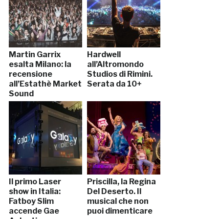
Martin Garrix
Hardwell
esalta Milano: la
all’Altromondo
recensione
Studios di Rimini.
all’Estathè Market
Serata da 10+
Sound
Il primo Laser
Priscilla, la Regina
show in Italia:
Del Deserto. Il
Fatboy Slim
musical che non
accende Gae
puoi dimenticare