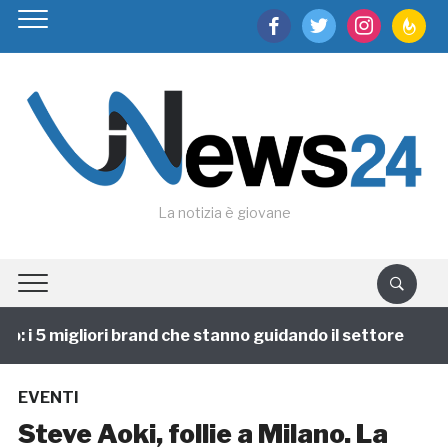
facebook
twitter
instagram
feedburn
La notizia è giovane
: i 5 migliori brand che stanno guidando il settore
1
EVENTI
Steve Aoki, follie a Milano. La