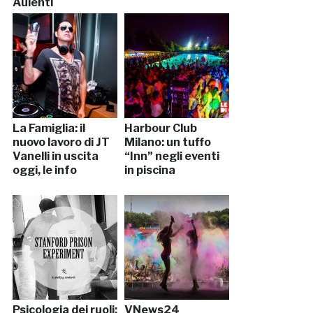
Aulenti
La Famiglia: il
Harbour Club
nuovo lavoro di JT
Milano: un tuffo
Vanelli in uscita
“Inn” negli eventi
oggi, le info
in piscina
Psicologia dei ruoli:
VNews24