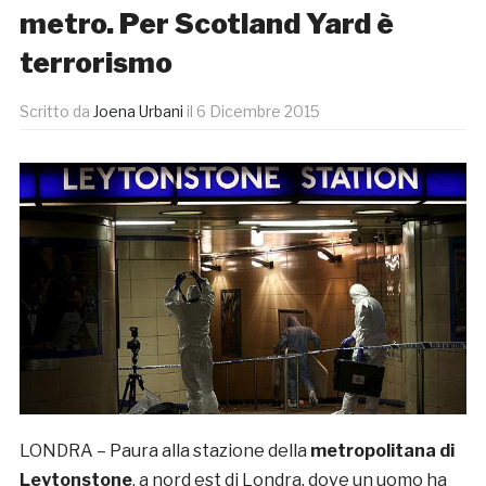
metro. Per Scotland Yard è
terrorismo
Scritto da
Joena Urbani
il
6 Dicembre 2015
LONDRA – Paura alla stazione della
metropolitana di
Leytonstone
, a nord est di Londra, dove un uomo ha