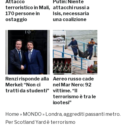
Attacco
Putin: Niente
terroristico in Mali,
attacchi russi a
170 persone in
Isis, necessaria
ostaggio
una coalizione
Renzi risponde alla
Aereo russo cade
Merkel: “Non ci
nel Mar Nero: 92
tratti da studenti”
vittime. “Il
terrorismo è tra le
ipotesi”
Home
»
MONDO
»
Londra, aggrediti passanti metro.
Per Scotland Yard è terrorismo