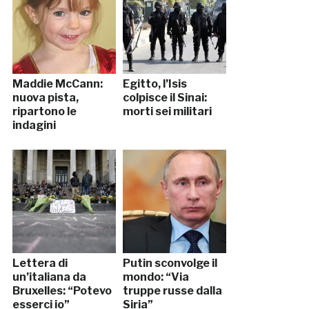
Maddie McCann:
Egitto, l’Isis
nuova pista,
colpisce il Sinai:
ripartono le
morti sei militari
indagini
Lettera di
Putin sconvolge il
un’italiana da
mondo: “Via
Bruxelles: “Potevo
truppe russe dalla
esserci io”
Siria”