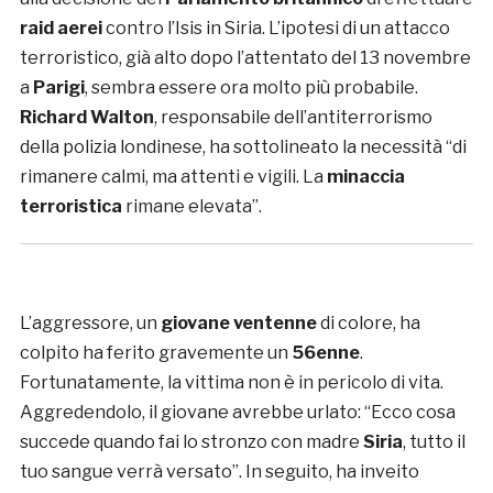
raid aerei
contro l’Isis in Siria. L’ipotesi di un attacco
terroristico, già alto dopo l’attentato del 13 novembre
a
Parigi
, sembra essere ora molto più probabile.
Richard Walton
, responsabile dell’antiterrorismo
della polizia londinese, ha sottolineato la necessità “di
rimanere calmi, ma attenti e vigili. La
minaccia
terroristica
rimane elevata”.
L’aggressore, un
giovane ventenne
di colore, ha
colpito ha ferito gravemente un
56enne
.
Fortunatamente, la vittima non è in pericolo di vita.
Aggredendolo, il giovane avrebbe urlato: “Ecco cosa
succede quando fai lo stronzo con madre
Siria
, tutto il
tuo sangue verrà versato”. In seguito, ha inveito