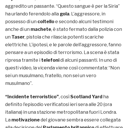
aggredito un passante. “Questo sangue è per la Siria”
ha urlando ferendolo alla
gola
. L’aggressore, in
possesso di un
coltello
e secondo alcuni testimoni
anche di un
machete
, è stato fermato dalla polizia con
un
Taser
, pistola che rilascia potenti scariche
elettriche. L’ipotesi, e le parole dell’aggressore, fanno
pensare a un episodio di terrorismo. La scena è stata
ripresa tramite i
telefoni
di alcuni passanti. In uno di
questi video, la vicenda viene così commentata: “Non
sei un musulmano, fratello, non sei un vero
musulmano”.
“Incidente terroristico”
, così
Scotland Yard
ha
definito l’episodio verificatosi ieri sera alle 20 (ora
italiana) in una stazione metropolitana fuori Londra.
La
motivazione
del giovane sembra essere collegata
alla decisione del
Parlamento britannico
di effettuare