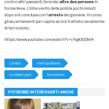
contro altri passanti, ferendo
altre
due persone
in
forma lieve. L’intervento della polizia pochi minuti
dopo si è conclusa con l’
arresto
del giovane. In corso
gli accertamenti per capire se si è trattato veramente
di terrorismo.
https://www.youtube.com/watch?v=vYqjkBZjNi4
Londra
metropolitana
scotland yard
terrorismo
POTREBBE INTERESSARTI ANCHE