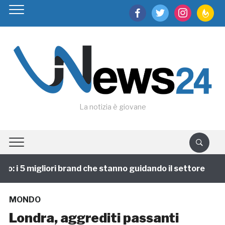
facebook
twitter
instagram
feedburn
La notizia è giovane
 i 5 migliori brand che stanno guidando il settore
1
MONDO
Londra, aggrediti passanti