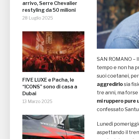
arrivo, Serre Chevalier
restyling da 50 milioni
28 Luglio 2025
SAN ROMANO – I
tempo e non ha pr
suoi coetanei, per
FIVE LUXE e Pacha, le
aggredirlo
sia fi
“ICONS” sono di casa a
tre anni, ma forse 
Dubai
mi ruppero pure 
13 Marzo 2025
confessato Santucc
Lunedì pomeriggio
aspettando il tren