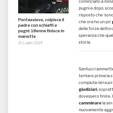
cominciato a minac
pugni e dopo, sco
risposto che ‘sono
Pontassieve, colpisce il
che ora ho un po’
padre con schiaffi e
delle forze dell’or
pugni: 18enne finisce in
speranza che qualc
manette
storia.
15 Luglio 2024
Santucci ammette 
tentare prima la s
compiuta nei suo
giudiziari
, soprat
dovessero finire
camminare
la ser
nuovamente aggre