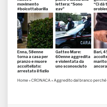
movimento
lettera: “Sono
“Ci dà 
#boicottabarilla
gay”
proble
Enna, 58enne
Gatteo Mare:
Bari, 
torna a casa per
60enne aggredita
accolte
pranzo e muore
e violentata da
marito:
accoltellato:
uno sconosciuto
ancora
arrestato il figlio
Home
»
CRONACA
»
Aggredito dal branco perché è