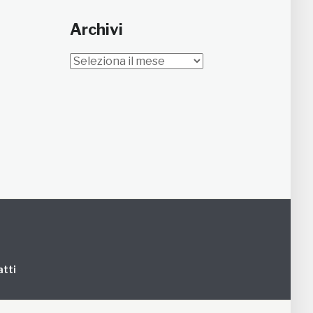
Archivi
Archivi
tti