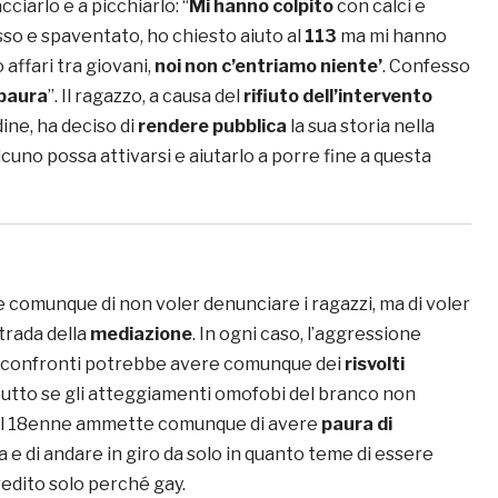
ciarlo e a picchiarlo: “
Mi hanno colpito
con calci e
sso e spaventato, ho chiesto aiuto al
113
ma mi hanno
 affari tra giovani,
noi non c’entriamo niente’
. Confesso
paura
”. Il ragazzo, a causa del
rifiuto dell’intervento
dine, ha deciso di
rendere pubblica
la sua storia nella
uno possa attivarsi e aiutarlo a porre fine a questa
comunque di non voler denunciare i ragazzi, ma di voler
trada della
mediazione
. In ogni caso, l’aggressione
i confronti potrebbe avere comunque dei
risvolti
tutto se gli atteggiamenti omofobi del branco non
. Il 18enne ammette comunque di avere
paura di
a e di andare in giro da solo in quanto teme di essere
dito solo perché gay.