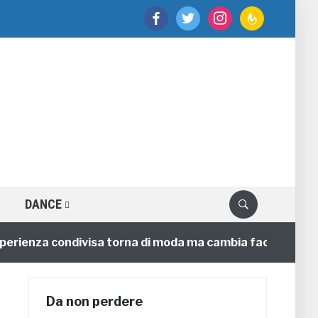
facebook
twitter
instagram
feedburner
DANCE
enza condivisa torna di moda ma cambia faccia
4 ann
Da non perdere