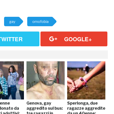
gay
omofobia
TWITTER
GOOGLE+
4enne
Genova, gay
Sperlonga, due
donato da
aggredito sul bus:
ragazze aggredite
i adottivi:
tre ragazzi in
da un 40enne: