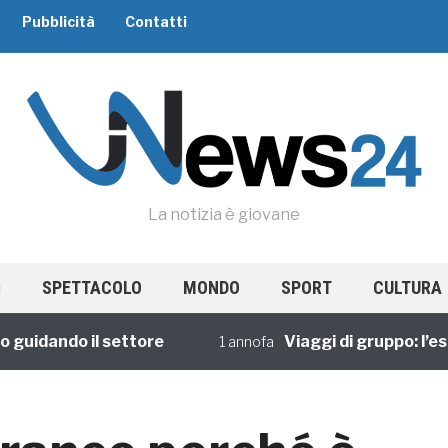
Pubblicità
Contatti
La notizia è giovane
SPETTACOLO
MONDO
SPORT
CULTURA
dando il settore
Viaggi di gruppo: l’esperi
1 annofa