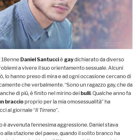
l 18enne
Daniel Santucci
è
gay
dichiarato da diverso
oblemi a vivere il suo orientamento sessuale. Alcuni
ò, lo hanno preso di mira e ad ogni occasione cercano di
sicamente che verbalmente. “Sono un ragazzo gay, che da
anche di più, è finito nel mirino dei
bulli
. Qualche anno fa
un braccio
proprio per la mia omosessualità” ha
i al giornale “
Il Tirreno
”.
 è avvenuta l’ennesima aggressione. Daniel stava
o alla stazione del paese, quando il solito branco ha