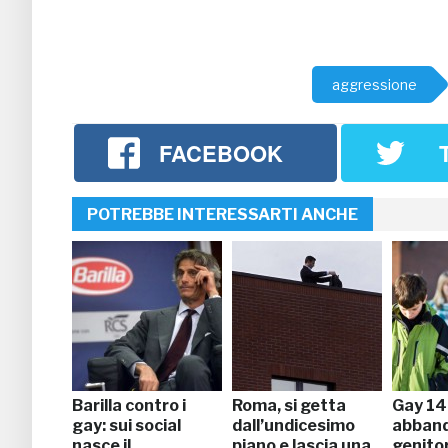
aggressione
FACEBOOK
POTREBBE INTERESSARTI ANCHE
Barilla contro i
Roma, si getta
Gay 1
gay: sui social
dall’undicesimo
abban
nasce il
piano e lascia una
genitor