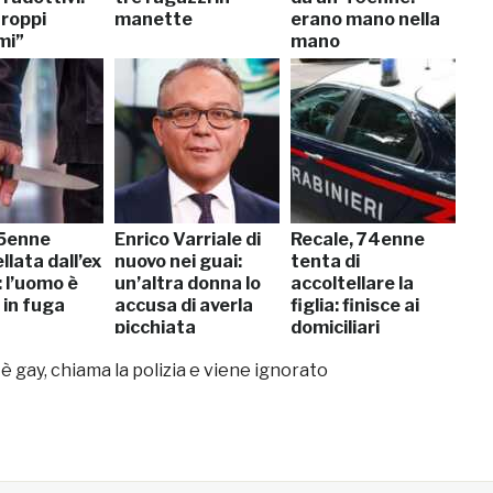
troppi
manette
erano mano nella
mi”
mano
45enne
Enrico Varriale di
Recale, 74enne
llata dall’ex
nuovo nei guai:
tenta di
 l’uomo è
un’altra donna lo
accoltellare la
 in fuga
accusa di averla
figlia: finisce ai
picchiata
domiciliari
 gay, chiama la polizia e viene ignorato