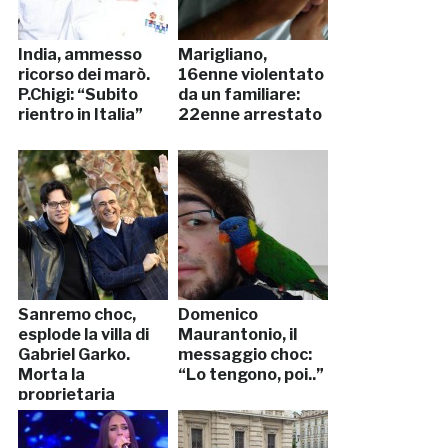
India, ammesso
Marigliano,
ricorso dei marò.
16enne violentato
P.Chigi: “Subito
da un familiare:
rientro in Italia”
22enne arrestato
Sanremo choc,
Domenico
esplode la villa di
Maurantonio, il
Gabriel Garko.
messaggio choc:
Morta la
“Lo tengono, poi..”
proprietaria