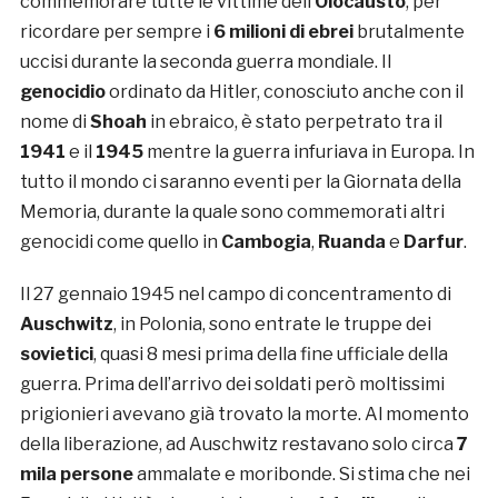
commemorare tutte le vittime dell’
Olocausto
, per
ricordare per sempre i
6 milioni di ebrei
brutalmente
uccisi durante la seconda guerra mondiale. Il
genocidio
ordinato da Hitler, conosciuto anche con il
nome di
Shoah
in ebraico, è stato perpetrato tra il
1941
e il
1945
mentre la guerra infuriava in Europa. In
tutto il mondo ci saranno eventi per la Giornata della
Memoria, durante la quale sono commemorati altri
genocidi come quello in
Cambogia
,
Ruanda
e
Darfur
.
Il 27 gennaio 1945 nel campo di concentramento di
Auschwitz
, in Polonia, sono entrate le truppe dei
sovietici
, quasi 8 mesi prima della fine ufficiale della
guerra. Prima dell’arrivo dei soldati però moltissimi
prigionieri avevano già trovato la morte. Al momento
della liberazione, ad Auschwitz restavano solo circa
7
mila persone
ammalate e moribonde. Si stima che nei