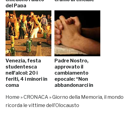
del Papa
Venezia, festa
Padre Nostro,
studentesca
approvato il
nell’alcol: 20 i
cambiamento
feriti, 4 i minori in
epocale: “Non
coma
abbandonarci in
tentazione”
Home
»
CRONACA
»
Giorno della Memoria, il mondo
ricorda le vittime dell’Olocausto