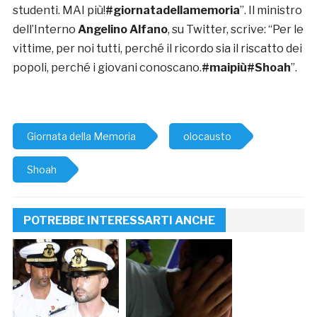
studenti. MAI più!
#giornatadellamemoria
”. Il ministro
dell’Interno
Angelino Alfano
, su Twitter, scrive: “Per le
vittime, per noi tutti, perché il ricordo sia il riscatto dei
popoli, perché i giovani conoscano.
#maipiù#Shoah
”.
Giornata della Memoria
olocausto
Shoah
POTREBBE INTERESSARTI ANCHE