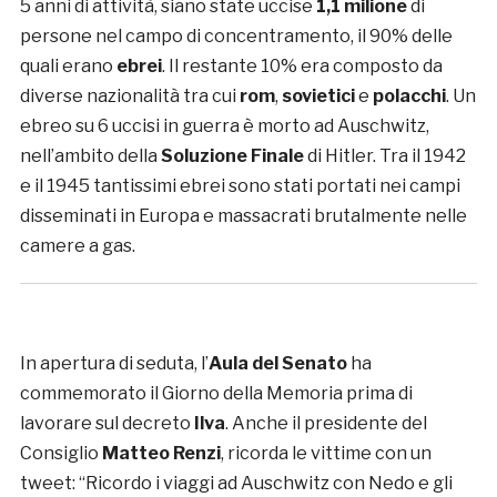
5 anni di attività, siano state uccise
1,1 milione
di
persone nel campo di concentramento, il 90% delle
quali erano
ebrei
. Il restante 10% era composto da
diverse nazionalità tra cui
rom
,
sovietici
e
polacchi
. Un
ebreo su 6 uccisi in guerra è morto ad Auschwitz,
nell’ambito della
Soluzione Finale
di Hitler. Tra il 1942
e il 1945 tantissimi ebrei sono stati portati nei campi
disseminati in Europa e massacrati brutalmente nelle
camere a gas.
In apertura di seduta, l’
Aula del Senato
ha
commemorato il Giorno della Memoria prima di
lavorare sul decreto
Ilva
. Anche il presidente del
Consiglio
Matteo Renzi
, ricorda le vittime con un
tweet: “Ricordo i viaggi ad Auschwitz con Nedo e gli