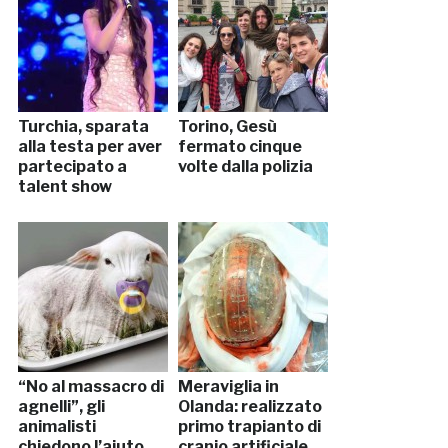
Turchia, sparata
Torino, Gesù
alla testa per aver
fermato cinque
partecipato a
volte dalla polizia
talent show
“No al massacro di
Meraviglia in
agnelli”, gli
Olanda: realizzato
animalisti
primo trapianto di
chiedono l’aiuto
cranio artificiale