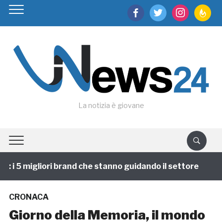
facebook
twitter
instagram
feedburn
La notizia è giovane
i 5 migliori brand che stanno guidando il settore
1 
CRONACA
Giorno della Memoria, il mondo