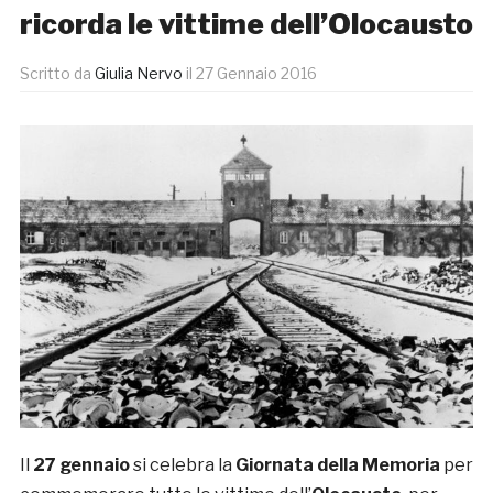
ricorda le vittime dell’Olocausto
Scritto da
Giulia Nervo
il
27 Gennaio 2016
Il
27 gennaio
si celebra la
Giornata della Memoria
per