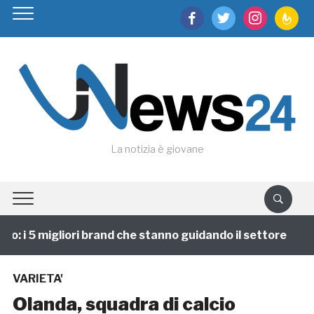
facebook
twitter
instagram
feedburn
La notizia è giovane
: i 5 migliori brand che stanno guidando il settore
1
VARIETA'
Olanda, squadra di calcio