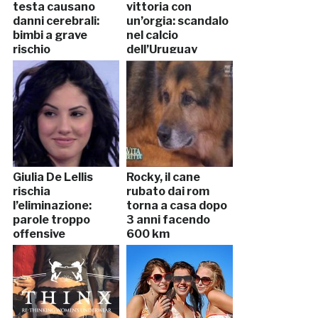
testa causano
vittoria con
danni cerebrali:
un’orgia: scandalo
bimbi a grave
nel calcio
rischio
dell’Uruguay
Giulia De Lellis
Rocky, il cane
rischia
rubato dai rom
l’eliminazione:
torna a casa dopo
parole troppo
3 anni facendo
offensive
600 km