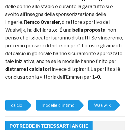
delle donne allo stadio e durante la gara tutto si è
svolto all’insegna della sponsorizzazione delle
lingerie.
Remco Oversier
, direttore sportivo del
Waalwijk, ha dichiarato: “È una
bella proposta
, non
penso che i giocatori saranno distratti. Se vinceremo,
potremo pensare di farlo sempre”. I tifosi e gli amanti
del calcio in generale hanno sicuramente apprezzato
tale iniziativa, anche se le modelle hanno finito per
distrarre i calciatori
invece di ispirarli. La partita si è
conclusa con la vittoria dell’Emmen per
1-0
.
calcio
modelle di intimo
Waalwijk
POTREBBE INTERESSARTI ANCHE