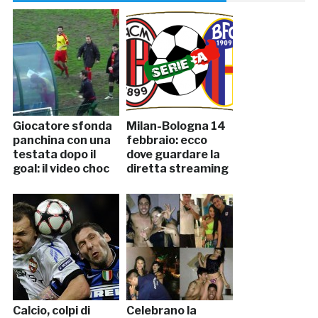
Giocatore sfonda
Milan-Bologna 14
panchina con una
febbraio: ecco
testata dopo il
dove guardare la
goal: il video choc
diretta streaming
Calcio, colpi di
Celebrano la