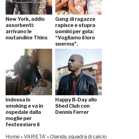
New York, addio
Gang di ragazze
assorbenti:
rapisce e stupra
arrivano le
uomini per gola:
mutandine Thinx
“Vogliamo il loro
sperma”.
Arrestate
Indossa lo
Happy B-Day allo
smoking e va in
Shed Club con
ospedale dalla
Dennis Ferrer
moglie per
festeggiare il
57esimo
Home
»
VARIETA'
»
Olanda, squadra di calcio
anniversario