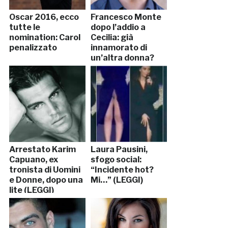
Oscar 2016, ecco
Francesco Monte
tutte le
dopo l’addio a
nomination: Carol
Cecilia: già
penalizzato
innamorato di
un’altra donna?
Arrestato Karim
Laura Pausini,
Capuano, ex
sfogo social:
tronista di Uomini
“Incidente hot?
e Donne, dopo una
Mi…” (LEGGI)
lite (LEGGI)