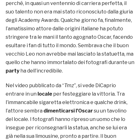
perché, in quasi un ventennio di carriera perfetta, il
suo talento non era mai stato riconosciuto dalla giuria
degli Academy Awards. Qualche giorno fa, finalmente,
l’amatissimo attore dalle origini italiane ha potuto
stringere tra le mani il tanto agognato Oscar, facendo
esultare i fan di tutto il mondo. Sembrava che il buon
vecchio Leo non avrebbe mai lasciato la statuetta, ma
quello che hanno immortalato dei fotografi durante un
party
ha dell’incredibile.
Nel video pubblicato da “
Tmz
”, si vede DiCaprio
entrare in un
locale
per festeggiare la vittoria. Tra
l’immancabile sigaretta elettronica e qualche drink,
l’attore sembra
dimenticarsi l’Oscar
su un tavolino
del locale. I fotografi hanno ripreso un uomo che lo
insegue per riconsegnarli la statua, anche se lui era
già nella sua limousine, pronto a partire. Il buon