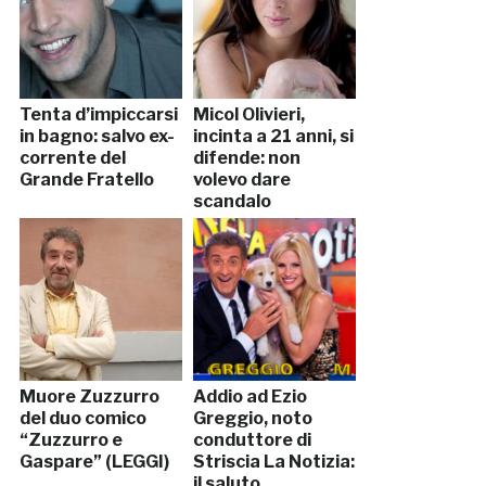
Tenta d’impiccarsi
Micol Olivieri,
in bagno: salvo ex-
incinta a 21 anni, si
corrente del
difende: non
Grande Fratello
volevo dare
scandalo
Muore Zuzzurro
Addio ad Ezio
del duo comico
Greggio, noto
“Zuzzurro e
conduttore di
Gaspare” (LEGGI)
Striscia La Notizia:
il saluto