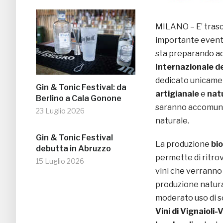
MILANO – E’ trasc
importante evento 
sta preparando ad
Internazionale de
dedicato unicamen
Gin & Tonic Festival: da
artigianale
e
nat
Berlino a Cala Gonone
saranno accomunati
23 Luglio 2026
naturale.
Gin & Tonic Festival
La produzione
bio
debutta in Abruzzo
permette di ritrov
15 Luglio 2026
vini che verranno
produzione naturale
moderato uso di so
Vini di Vignaioli