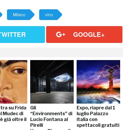
Milano
vino
TWITTER
GOOGLE+
tra su Frida
Gli
Expo, riapre dal 1
l Mudec di
“Environments” di
luglio Palazzo
 già oltre il
Lucio Fontana al
italia con
Pirelli
spettacoli gratuiti