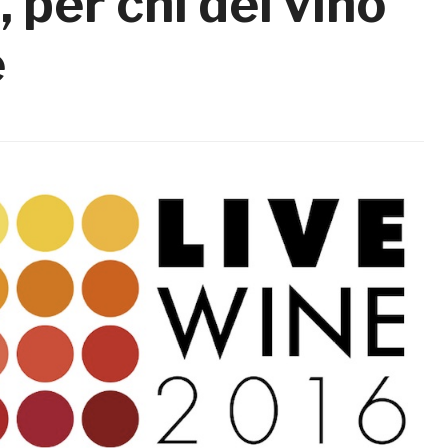
 per chi del vino
e