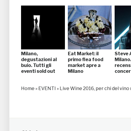
Milano,
Eat Market: il
Steve A
degustazioni al
primo flea food
Milano.
buio. Tutti gli
market apre a
recens
eventi sold out
Milano
concer
Home
»
EVENTI
»
Live Wine 2016, per chi del vino