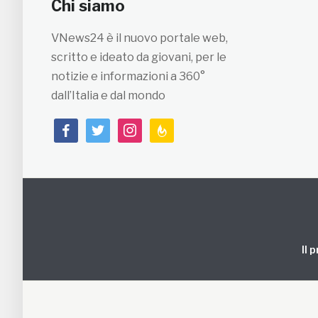
Chi siamo
VNews24 è il nuovo portale web,
scritto e ideato da giovani, per le
notizie e informazioni a 360°
dall’Italia e dal mondo
facebook
twitter
instagram
feedburner
Il