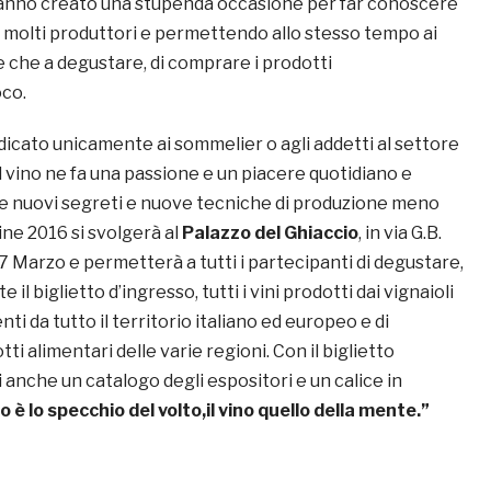
nno creato una stupenda occasione per far conoscere
no molti produttori e permettendo allo stesso tempo ai
e che a degustare, di comprare i prodotti
oco.
dicato unicamente ai sommelier o agli addetti al settore
 vino ne fa una passione e un piacere quotidiano e
e nuovi segreti e nuove tecniche di produzione meno
Wine 2016 si svolgerà al
Palazzo del Ghiaccio
, in via G.B.
6-7 Marzo e permetterà a tutti i partecipanti di degustare,
l biglietto d’ingresso, tutti i vini prodotti dai vignaioli
ti da tutto il territorio italiano ed europeo e di
ti alimentari delle varie regioni. Con il biglietto
anche un catalogo degli espositori e un calice in
o è lo specchio del volto,il vino quello della mente.”