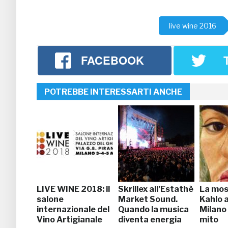
live wine 2016
FACEBOOK
POTREBBE INTERESSARTI ANCHE
LIVE WINE 2018: il
Skrillex all’Estathè
La mos
salone
Market Sound.
Kahlo a
internazionale del
Quando la musica
Milano è
Vino Artigianale
diventa energia
mito