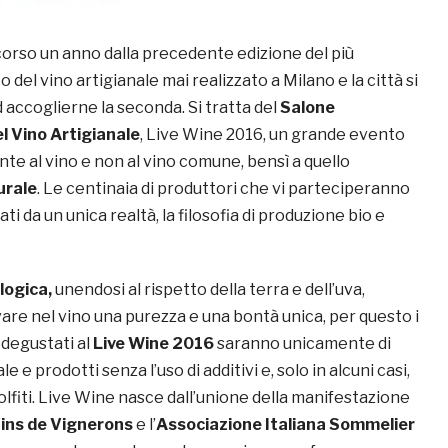
orso un anno dalla precedente edizione del più
del vino artigianale mai realizzato a Milano e la città si
 accoglierne la seconda. Si tratta del
Salone
l Vino Artigianale
, Live Wine 2016, un grande evento
te al vino e non al vino comune, bensì a quello
urale
. Le centinaia di produttori che vi parteciperanno
 da un unica realtà, la filosofia di produzione bio e
logica,
unendosi al rispetto della terra e dell’uva,
are nel vino una purezza e una bontà unica, per questo i
 degustati al
Live Wine 2016
saranno unicamente di
 e prodotti senza l’uso di additivi e, solo in alcuni casi,
lfiti. Live Wine nasce dall’unione della manifestazione
-Vins de Vignerons
e l’
Associazione Italiana Sommelier