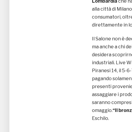
Lombardia
che ha
alla città di Mila
consumatori, oltr
direttamente in l
Il Salone non è de
ma anche a chi del
desidera scoprirn
industriali. Live 
Piranesi 14, il 5-
pagando solamente i
presenti provenien
assaggiare i prodot
saranno compresi 
omaggio.
“Il bronz
Eschilo.