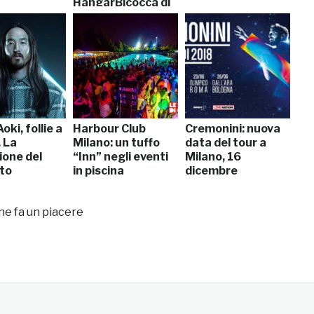
HangarBicocca di
Milano
oki, follie a
Harbour Club
Cremonini: nuova
 La
Milano: un tuffo
data del tour a
ione del
“Inn” negli eventi
Milano, 16
to
in piscina
dicembre
 ne fa un piacere