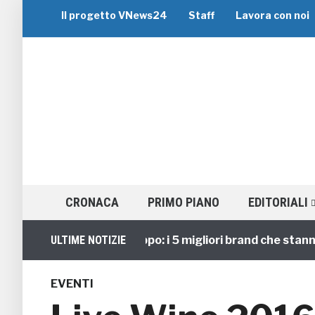
Il progetto VNews24
Staff
Lavora con noi
CRONACA
PRIMO PIANO
EDITORIALI
Viaggi di Gruppo: i 5 migliori brand che stanno gu
ULTIME NOTIZIE
EVENTI