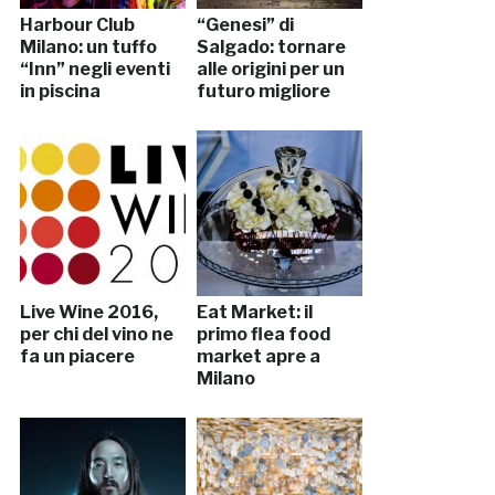
Harbour Club
“Genesi” di
Milano: un tuffo
Salgado: tornare
“Inn” negli eventi
alle origini per un
in piscina
futuro migliore
Live Wine 2016,
Eat Market: il
per chi del vino ne
primo flea food
fa un piacere
market apre a
Milano