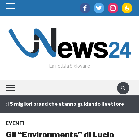
facebook
twitter
instagram
feedburn
La notizia è giovane
i 5 migliori brand che stanno guidando il settore
1 a
EVENTI
Gli “Environments” di Lucio