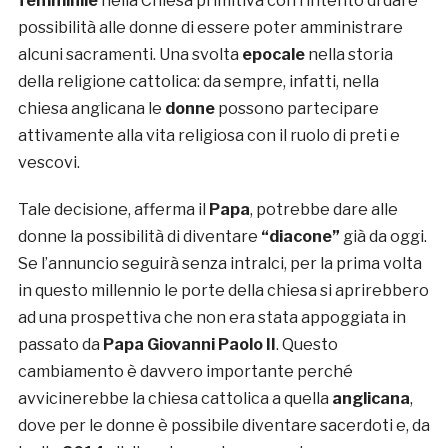
femminile
nella Chiesa primitiva con l’intento di dare
possibilità alle donne di essere poter amministrare
alcuni sacramenti. Una svolta
epocale
nella storia
della religione cattolica: da sempre, infatti, nella
chiesa anglicana le
donne
possono partecipare
attivamente alla vita religiosa con il ruolo di preti e
vescovi.
Tale decisione, afferma il
Papa
, potrebbe dare alle
donne la possibilità di diventare
“diacone”
già da oggi.
Se l’annuncio seguirà senza intralci, per la prima volta
in questo millennio le porte della chiesa si aprirebbero
ad una prospettiva che non era stata appoggiata in
passato da
Papa Giovanni Paolo II
. Questo
cambiamento è davvero importante perché
avvicinerebbe la chiesa cattolica a quella
anglicana
,
dove per le donne è possibile diventare sacerdoti e, da