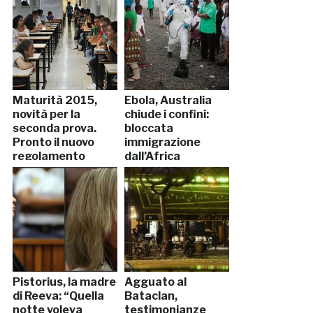
Maturità 2015,
Ebola, Australia
novità per la
chiude i confini:
seconda prova.
bloccata
Pronto il nuovo
immigrazione
regolamento
dall’Africa
Pistorius, la madre
Agguato al
di Reeva: “Quella
Bataclan,
notte voleva
testimonianze