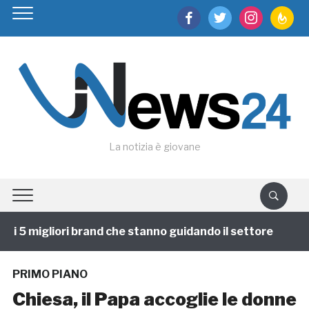
facebook
twitter
instagram
feedburn
La notizia è giovane
 5 migliori brand che stanno guidando il settore
1 a
PRIMO PIANO
Chiesa, il Papa accoglie le donne