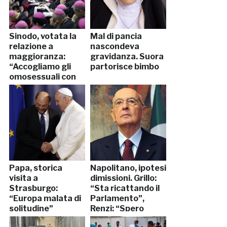
Sinodo, votata la
Mal di pancia
relazione a
nascondeva
maggioranza:
gravidanza. Suora
“Accogliamo gli
partorisce bimbo
omosessuali con
rispetto”
Papa, storica
Napolitano, ipotesi
visita a
dimissioni. Grillo:
Strasburgo:
“Sta ricattando il
“Europa malata di
Parlamento”,
solitudine”
Renzi: “Spero
rimanga”