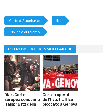
Corte di Strasburgo
ilva
Tribunale di Taranto
POTREBBE INTERESSARTI ANCHE
Diaz, Corte
Corteo operai
Europea condanna
dell’Ilva: traffico
Italia: “Blitz della
bloccato a Genova