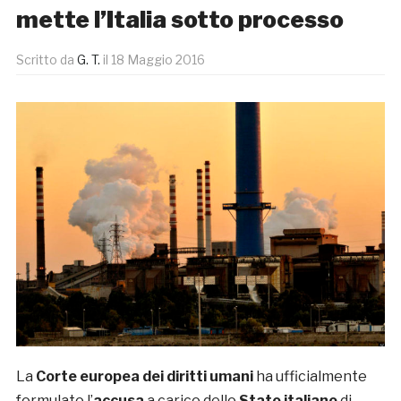
mette l’Italia sotto processo
Scritto da
G. T.
il
18 Maggio 2016
La
Corte europea dei diritti umani
ha ufficialmente
formulato l’
accusa
a carico dello
Stato italiano
di