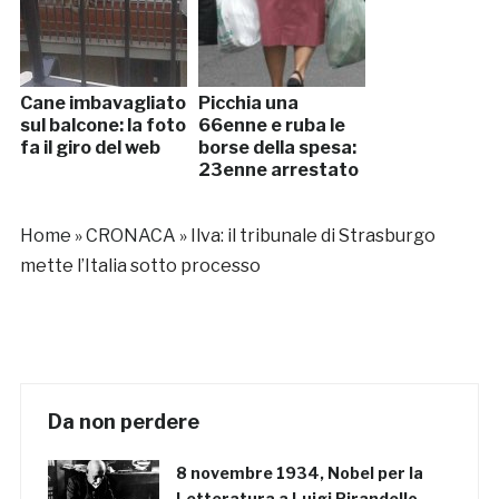
Cane imbavagliato
Picchia una
sul balcone: la foto
66enne e ruba le
fa il giro del web
borse della spesa:
23enne arrestato
Home
»
CRONACA
»
Ilva: il tribunale di Strasburgo
mette l’Italia sotto processo
Da non perdere
8 novembre 1934, Nobel per la
Letteratura a Luigi Pirandello