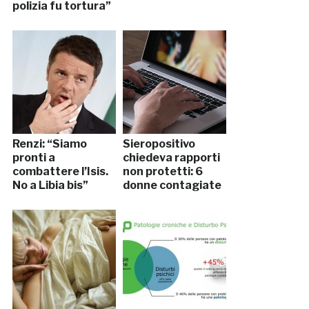
polizia fu tortura”
Renzi: “Siamo
Sieropositivo
pronti a
chiedeva rapporti
combattere l’Isis.
non protetti: 6
No a Libia bis”
donne contagiate