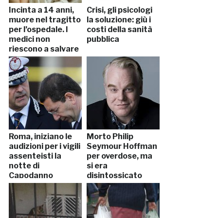
Incinta a 14 anni,
Crisi, gli psicologi
muore nel tragitto
la soluzione: giù i
per l’ospedale. I
costi della sanità
medici non
pubblica
riescono a salvare
il bimbo
Roma, iniziano le
Morto Philip
audizioni per i vigili
Seymour Hoffman
assenteisti la
per overdose, ma
notte di
si era
Capodanno
disintossicato