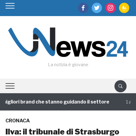
facebook
twitter
instagram
feedburn
La notizia è giovane
igliori brand che stanno guidando il settore
1 annofa
CRONACA
Ilva: il tribunale di Strasburgo