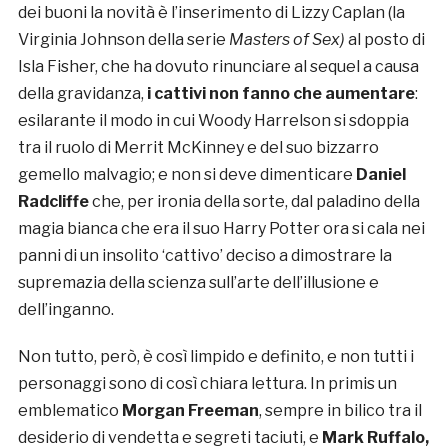
dei buoni la novità è l’inserimento di Lizzy Caplan (la
Virginia Johnson della serie
Masters of Sex)
al posto di
Isla Fisher, che ha dovuto rinunciare al sequel a causa
della gravidanza,
i cattivi non fanno che aumentare
:
esilarante il modo in cui Woody Harrelson si sdoppia
tra il ruolo di Merrit McKinney e del suo bizzarro
gemello malvagio; e non si deve dimenticare
Daniel
Radcliffe
che, per ironia della sorte, dal paladino della
magia bianca che era il suo Harry Potter ora si cala nei
panni di un insolito ‘cattivo’ deciso a dimostrare la
supremazia della scienza sull’arte dell’illusione e
dell’inganno.
Non tutto, però, è così limpido e definito, e non tutti i
personaggi sono di così chiara lettura. In primis un
emblematico
Morgan Freeman
, sempre in bilico tra il
desiderio di vendetta e segreti taciuti, e
Mark Ruffalo,