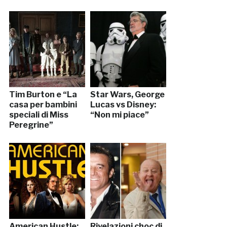
Tim Burton e “La
Star Wars, George
casa per bambini
Lucas vs Disney:
speciali di Miss
“Non mi piace”
Peregrine”
American Hustle:
Rivelazioni choc di