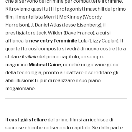
che si servono del crimine per combattere il crimine.
Ritroviamo quasi tutti i protagonisti maschili del primo
film, il mentalista Merrit McKinney (Woordy
Harrelson), J. Daniel Atlas (Jesse Eisenberg), il
prestigiatore Jack Wilder (Dave Franco), a cui si
affianca la
new entry femminile
Lula (Lizzy Caplan). Il
quartetto così composto si vedrà di nuovo costretto a
sfidare il
villain
del primo capitolo, un sempre
magnifico
Micheal Caine
, nonchè un giovane genio
della tecnologia, pronto a ricattare e screditare gli
abili illusionisti, pur di realizzare il suo piano
megalomane.
Il
cast già stellare
del primo film si arricchisce di
succose chicche nel secondo capitolo. Se dalla parte