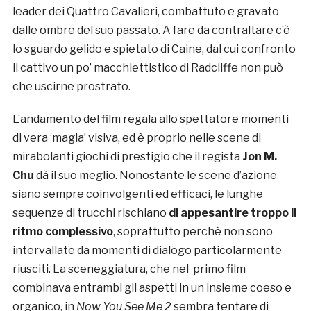
leader dei Quattro Cavalieri, combattuto e gravato
dalle ombre del suo passato. A fare da contraltare c’è
lo sguardo gelido e spietato di Caine, dal cui confronto
il cattivo un po’ macchiettistico di Radcliffe non può
che uscirne prostrato.
L’andamento del film regala allo spettatore momenti
di vera ‘magia’ visiva, ed è proprio nelle scene di
mirabolanti giochi di prestigio che il regista
Jon M.
Chu
dà il suo meglio. Nonostante le scene d’azione
siano sempre coinvolgenti ed efficaci, le lunghe
sequenze di trucchi rischiano
di appesantire troppo il
ritmo complessivo
, soprattutto perchè non sono
intervallate da momenti di dialogo particolarmente
riusciti. La sceneggiatura, che nel primo film
combinava entrambi gli aspetti in un insieme coeso e
organico, in
Now You See Me 2
sembra tentare di