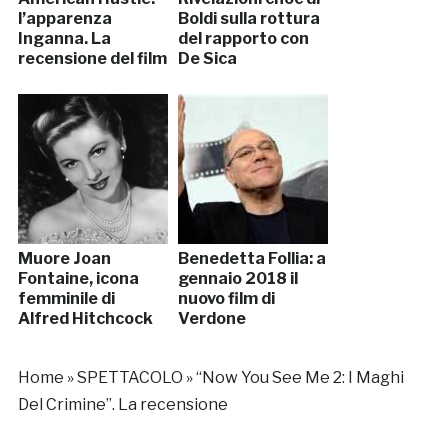
l’apparenza
Boldi sulla rottura
Inganna. La
del rapporto con
recensione del film
De Sica
Muore Joan
Benedetta Follia: a
Fontaine, icona
gennaio 2018 il
femminile di
nuovo film di
Alfred Hitchcock
Verdone
Home
»
SPETTACOLO
»
“Now You See Me 2: I Maghi
Del Crimine”. La recensione