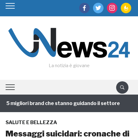
facebook
twitter
instagram
feedburn
La notizia è giovane
 5 migliori brand che stanno guidando il settore
1 an
SALUTE E BELLEZZA
Messaggi suicidari: cronache di