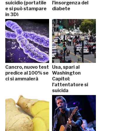
suicidio (portatile
l’insorgenza del
e si può stampare
diabete
in 3D)
Cancro, nuovo test
Usa, spari al
predice al 100% se
Washington
ci si ammalerà
Capitol:
l’attentatore si
suicida