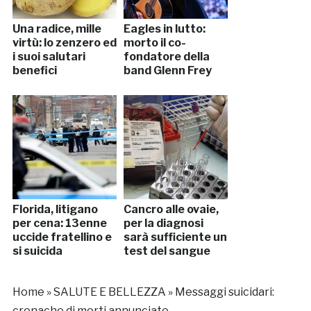
Una radice, mille
Eagles in lutto:
virtù: lo zenzero ed
morto il co-
i suoi salutari
fondatore della
benefici
band Glenn Frey
Florida, litigano
Cancro alle ovaie,
per cena: 13enne
per la diagnosi
uccide fratellino e
sarà sufficiente un
si suicida
test del sangue
Home
»
SALUTE E BELLEZZA
»
Messaggi suicidari:
cronache di morti annunciate