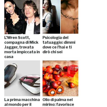
L’Wren Scott,
Psicologia del
compagna di Mick
tatuaggio: dimmi
Jagger, trovata
dove ce l’hai e ti
morta impiccata in
dirò chi sei
casa
La prima macchina
Olio di palma nel
al mondo per il
mirino: favorisce